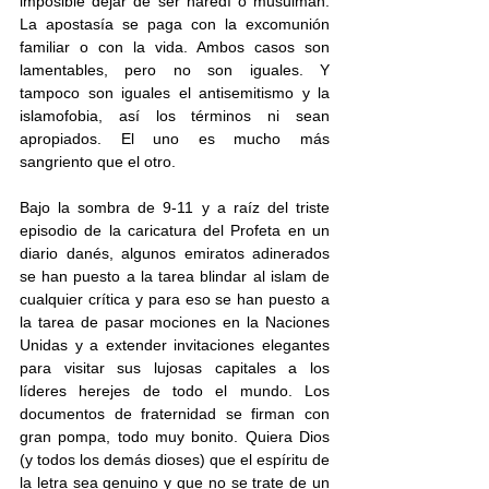
imposible dejar de ser haredí o musulmán. 
La apostasía se paga con la excomunión 
familiar o con la vida. Ambos casos son 
lamentables, pero no son iguales. Y 
tampoco son iguales el antisemitismo y la 
islamofobia, así los términos ni sean 
apropiados. El uno es mucho más 
sangriento que el otro.
Bajo la sombra de 9-11 y a raíz del triste 
episodio de la caricatura del Profeta en un 
diario danés, algunos emiratos adinerados 
se han puesto a la tarea blindar al islam de 
cualquier crítica y para eso se han puesto a 
la tarea de pasar mociones en la Naciones 
Unidas y a extender invitaciones elegantes 
para visitar sus lujosas capitales a los 
líderes herejes de todo el mundo. Los 
documentos de fraternidad se firman con 
gran pompa, todo muy bonito. Quiera Dios 
(y todos los demás dioses) que el espíritu de 
la letra sea genuino y que no se trate de un 