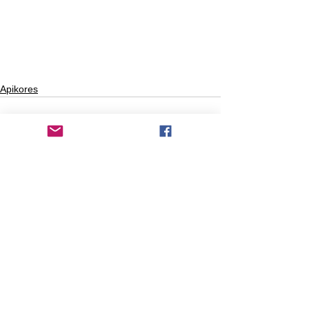
Apikores
Comentarios
Escribir un comentario...