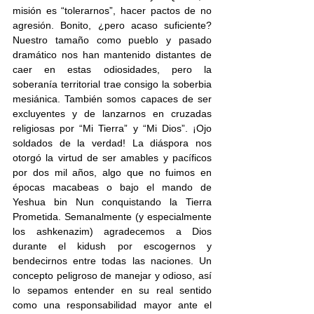
misión es “tolerarnos”, hacer pactos de no 
agresión. Bonito, ¿pero acaso suficiente? 
Nuestro tamaño como pueblo y pasado 
dramático nos han mantenido distantes de 
caer en estas odiosidades, pero la 
soberanía territorial trae consigo la soberbia 
mesiánica. También somos capaces de ser 
excluyentes y de lanzarnos en cruzadas 
religiosas por “Mi Tierra” y “Mi Dios”. ¡Ojo 
soldados de la verdad! La diáspora nos 
otorgó la virtud de ser amables y pacíficos 
por dos mil años, algo que no fuimos en 
épocas macabeas o bajo el mando de 
Yeshua bin Nun conquistando la Tierra 
Prometida. Semanalmente (y especialmente 
los ashkenazim) agradecemos a Dios 
durante el kidush por escogernos y 
bendecirnos entre todas las naciones. Un 
concepto peligroso de manejar y odioso, así 
lo sepamos entender en su real sentido 
como una responsabilidad mayor ante el 