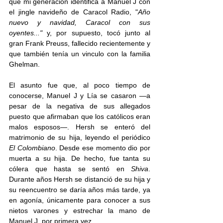
que mi generación identifica a Manuel J con 
el jingle navideño de Caracol Radio, "
Año 
nuevo y navidad, Caracol con sus 
oyentes..." 
y, por supuesto, tocó junto al 
gran Frank Preuss, fallecido recientemente y 
que también tenía un vinculo con la familia 
Ghelman. 
El asunto fue que, al poco tiempo de 
conocerse, Manuel J y Lía se casaron —a 
pesar de la negativa de sus allegados 
puesto que afirmaban que los católicos eran 
malos esposos—. Hersh se enteró del 
matrimonio de su hija, leyendo el periódico 
El Colombiano
. Desde ese momento dio por 
muerta a su hija. De hecho, fue tanta su 
cólera que hasta se sentó en 
Shiva
.  
Durante años Hersh se distanció de su hija y 
su reencuentro se daría años más tarde, ya 
en agonía, únicamente para conocer a sus 
nietos varones y estrechar la mano de 
Manuel J, por primera vez.