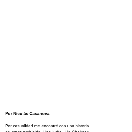
Por Nicolás Casanova 
Por casualidad me encontré con una historia 
de amor prohibido: Una judía, Lía Ghelman 