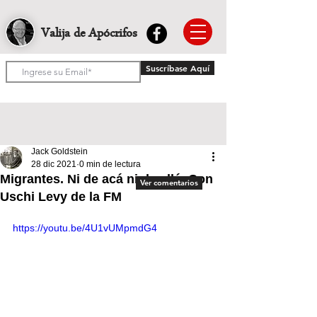
Valija de Apócrifos
Suscríbase Aquí
Jack Goldstein
28 dic 2021
0 min de lectura
Migrantes. Ni de acá ni de allá. Con
Ver comentarios
Uschi Levy de la FM
https://youtu.be/4U1vUMpmdG4