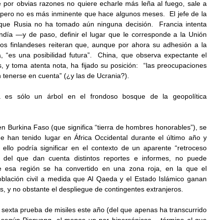
por obvias razones no quiere echarle más leña al fuego, sale a 
 pero no es más inminente que hace algunos meses.  El jefe de la 
 que Rusia no ha tomado aún ninguna decisión.  Francia intenta 
ndía —y de paso, definir el lugar que le corresponde a la Unión 
os finlandeses reiteran que, aunque por ahora su adhesión a la 
“es una posibilidad futura”.  China, que observa expectante el 
, y toma atenta nota, ha fijado su posición:  “las preocupaciones 
tenerse en cuenta” (¿y las de Ucrania?).
a es sólo un árbol en el frondoso bosque de la geopolítica 
n Burkina Faso (que significa “tierra de hombres honorables”), se 
e han tenido lugar en África Occidental durante el último año y 
ello podría significar en el contexto de un aparente “retroceso 
 del que dan cuenta distintos reportes e informes, no puede 
 esa región se ha convertido en una zona roja, en la que el 
blación civil a medida que Al Qaeda y el Estado Islámico ganan 
es, y no obstante el despliegue de contingentes extranjeros.
 sexta prueba de misiles este año (del que apenas ha transcurrido 
, según Pionyang, al menos un par hipersónicos —término al que 