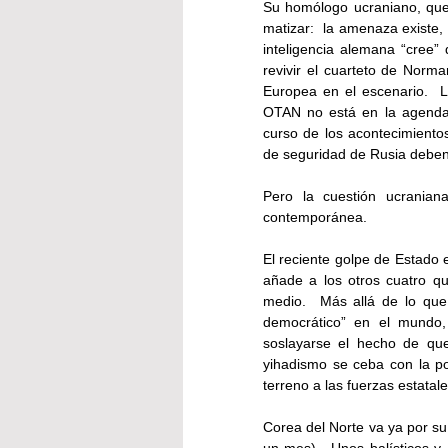
Su homólogo ucraniano, que 
matizar:  la amenaza existe,
inteligencia alemana “cree”
revivir el cuarteto de Norma
Europea en el escenario.  L
OTAN no está en la agenda, 
curso de los acontecimientos
de seguridad de Rusia deben 
Pero la cuestión ucranian
contemporánea.
El reciente golpe de Estado e
añade a los otros cuatro qu
medio.  Más allá de lo que 
democrático” en el mundo,
soslayarse el hecho de que
yihadismo se ceba con la po
terreno a las fuerzas estatal
Corea del Norte va ya por su
un mes).  Unos balísticos y