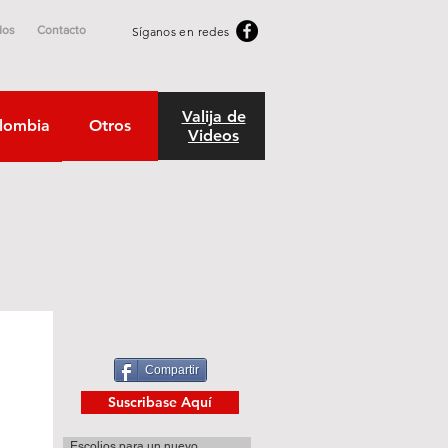
dos
Contacto
Síganos en redes
Valija de
lombia
Otros
Videos
Compartir
Suscribase Aquí
Escolios para un nuevo