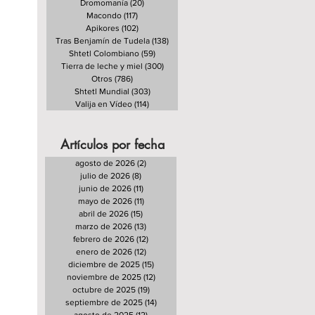
Dromomanía
(20)
20 entradas
Macondo
(117)
117 entradas
Apikores
(102)
102 entradas
Tras Benjamín de Tudela
(138)
138 entradas
Shtetl Colombiano
(59)
59 entradas
Tierra de leche y miel
(300)
300 entradas
Otros
(786)
786 entradas
Shtetl Mundial
(303)
303 entradas
Valija en Vídeo
(114)
114 entradas
Artículos por fecha
agosto de 2026
(2)
2 entradas
julio de 2026
(8)
8 entradas
junio de 2026
(11)
11 entradas
mayo de 2026
(11)
11 entradas
abril de 2026
(15)
15 entradas
marzo de 2026
(13)
13 entradas
febrero de 2026
(12)
12 entradas
enero de 2026
(12)
12 entradas
diciembre de 2025
(15)
15 entradas
noviembre de 2025
(12)
12 entradas
octubre de 2025
(19)
19 entradas
septiembre de 2025
(14)
14 entradas