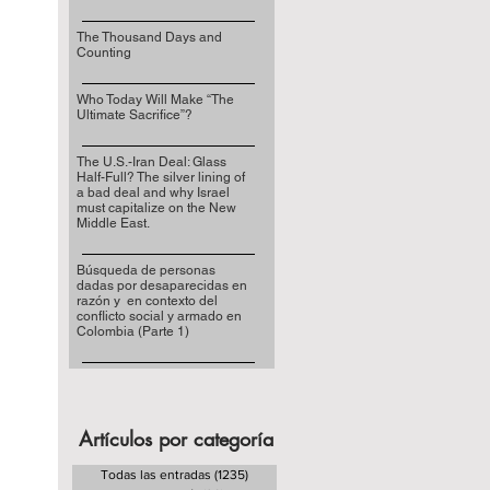
The Thousand Days and
Counting
Who Today Will Make “The
Ultimate Sacrifice”?
The U.S.-Iran Deal: Glass
Half-Full? The silver lining of
a bad deal and why Israel
must capitalize on the New
Middle East.
Búsqueda de personas
dadas por desaparecidas en
razón y en contexto del
conflicto social y armado en
Colombia (Parte 1)
Artículos por categoría
Todas las entradas
(1235)
1235 entradas