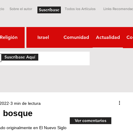
cio
Sobre el autor
Todos los Artículos
Links Recomenda
Suscríbase
Religión
Israel
Comunidad
Actualidad
Co
Suscríbase Aquí
 2022
3 min de lectura
l bosque
Ver comentarios
do originalmente en El Nuevo Siglo