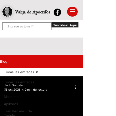
Valija de Apócrifos
Suscríbase Aquí
Blog
Todas las entradas
Todas las entradas
Jack Goldstein
Dromomanía
18 oct 2021
0 min de lectura
Macondo
Apikores
Tras Benjamín de
Tudela