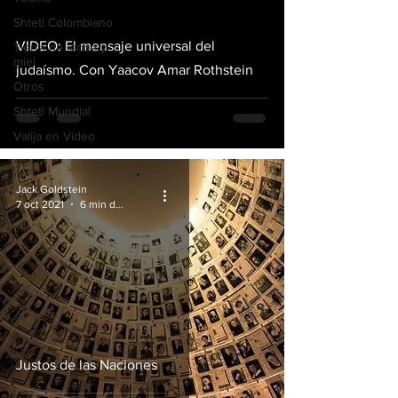
video
Shtetl Colombiano
VIDEO: El mensaje universal del
Tierra de leche y
miel
judaísmo. Con Yaacov Amar Rothstein
Otros
Shtetl Mundial
Valija en Vídeo
Jack Goldstein
7 oct 2021
6 min de lectura
Justos de las Naciones