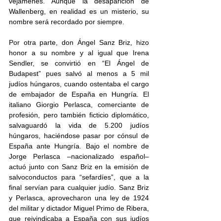
vejámenes. Aunque la desaparición de 
Wallenberg, en realidad es un misterio, su 
nombre será recordado por siempre.
Por otra parte, don Ángel Sanz Briz, hizo 
honor a su nombre y al igual que Irena 
Sendler, se convirtió en “El Ángel de 
Budapest” pues salvó al menos a 5 mil 
judíos húngaros, cuando ostentaba el cargo 
de embajador de España en Hungría. El 
italiano Giorgio Perlasca, comerciante de 
profesión, pero también ficticio diplomático, 
salvaguardó la vida de 5.200 judíos 
húngaros, haciéndose pasar por cónsul de 
España ante Hungría. Bajo el nombre de 
Jorge Perlasca –nacionalizado español– 
actuó junto con Sanz Briz en la emisión de 
salvoconductos para “sefardíes”, que a la 
final servían para cualquier judío. Sanz Briz 
y Perlasca, aprovecharon una ley de 1924 
del militar y dictador Miguel Primo de Ribera, 
que reivindicaba a España con sus judíos 