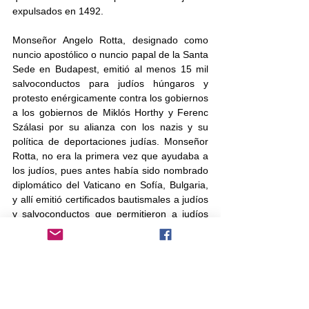
expulsados en 1492. 
Monseñor Angelo Rotta, designado como 
nuncio apostólico o nuncio papal de la Santa 
Sede en Budapest, emitió al menos 15 mil 
salvoconductos para judíos húngaros y 
protesto enérgicamente contra los gobiernos 
a los gobiernos de Miklós Horthy y Ferenc 
Szálasi por su alianza con los nazis y su 
política de deportaciones judías. Monseñor 
Rotta, no era la primera vez que ayudaba a 
los judíos, pues antes había sido nombrado 
diplomático del Vaticano en Sofía, Bulgaria, 
y allí emitió certificados bautismales a judíos 
y salvoconductos que permitieron a judíos 
búlgaros huir con rumbo al Mandato 
británico de Palestina.
Estas personas que, en un momento de 
maldad, tozudez y crisis de la humanidad, 
dedicaron tan valiosos esfuerzos por 