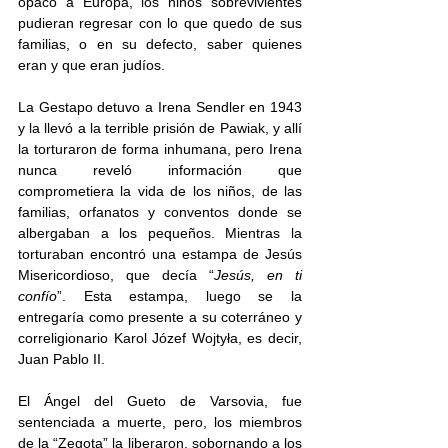
opacó a Europa, los niños sobrevivientes 
pudieran regresar con lo que quedo de sus 
familias, o en su defecto, saber quienes 
eran y que eran judíos. 
La Gestapo detuvo a Irena Sendler en 1943 
y la llevó a la terrible prisión de Pawiak, y allí 
la torturaron de forma inhumana, pero Irena 
nunca reveló información que 
comprometiera la vida de los niños, de las 
familias, orfanatos y conventos donde se 
albergaban a los pequeños. Mientras la 
torturaban encontró una estampa de Jesús 
Misericordioso, que decía “
Jesús, en ti 
confío
”. Esta estampa, luego se la 
entregaría como presente a su coterráneo y 
correligionario Karol Józef Wojtyła, es decir, 
Juan Pablo II. 
El Ángel del Gueto de Varsovia, fue 
sentenciada a muerte, pero, los miembros 
de la “Zegota” la liberaron, sobornando a los 