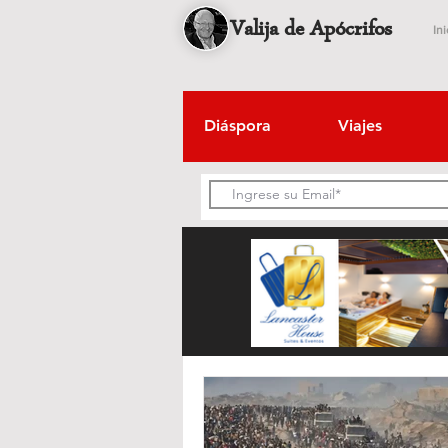
Valija de Apócrifos
Ini
Diáspora
Viajes