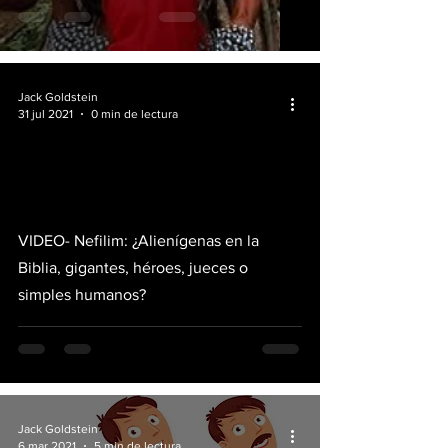
Jack Goldstein
31 jul 2021
0 min de lectura
video
VIDEO- Nefilim: ¿Alienígenas en la
Biblia, gigantes, héroes, jueces o
simples humanos?
Jack Goldstein
6 mar 2021
5 min de lectura