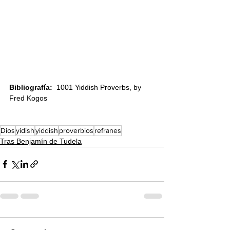
Bibliografía:  
1001 Yiddish Proverbs, by 
Fred Kogos
Dios
yidish
yiddish
proverbios
refranes
Tras Benjamín de Tudela