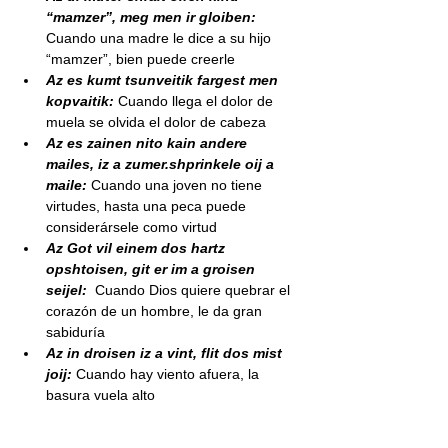
“mamzer”, meg men ir gloiben:
Cuando una madre le dice a su hijo 
“mamzer”, bien puede creerle
Az es kumt tsunveitik fargest men 
kopvaitik:
 Cuando llega el dolor de 
muela se olvida el dolor de cabeza
Az es zainen nito kain andere 
mailes, iz a zumer.shprinkele oij a  
maile:
 Cuando una joven no tiene 
virtudes, hasta una peca puede  
considerársele como virtud
Az Got vil einem dos hartz 
opshtoisen, git er im a groisen 
seijel: 
 Cuando Dios quiere quebrar el 
corazón de un hombre, le da gran 
sabiduría
Az in droisen iz a vint, flit dos mist 
joij: 
Cuando hay viento afuera, la 
basura vuela alto