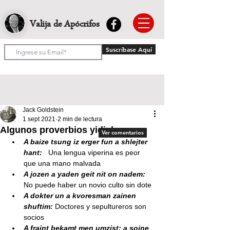
Valija de Apócrifos
Suscríbase Aquí
Jack Goldstein
1 sept 2021
2 min de lectura
Algunos proverbios yidish
Ver comentarios
A baize tsung iz erger fun a shlejter 
hant: 
  Una lengua viperina es peor 
que una mano malvada
A jozen a yaden geit nit on nadem:
No puede haber un novio culto sin dote
A dokter un a kvoresman zainen 
shuftim:
 Doctores y sepultureros son 
socios
A fraint bekamt men umzist; a soine 