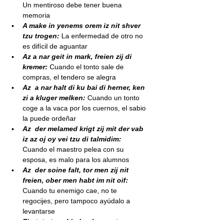
Un mentiroso debe tener buena 
memoria
A make in yenems orem iz nit shver 
tzu trogen:
 La enfermedad de otro no 
es difícil de aguantar
Az a nar geit in mark, freien zij di 
kremer:
 Cuando el tonto sale de 
compras, el tendero se alegra
Az  a nar halt di ku bai di herner, ken 
zi a kluger melken:
 Cuando un tonto  
coge a la vaca por los cuernos, el sabio 
la puede ordeñar
Az  der melamed krigt zij mit der vab 
iz az oj oy vei tzu di talmidim:
Cuando el maestro pelea con su 
esposa, es malo para los alumnos
Az  der soine falt, tor men zij nit 
freien, ober men habt im nit oif:
Cuando tu enemigo cae, no te 
regocijes, pero tampoco ayúdalo a  
levantarse