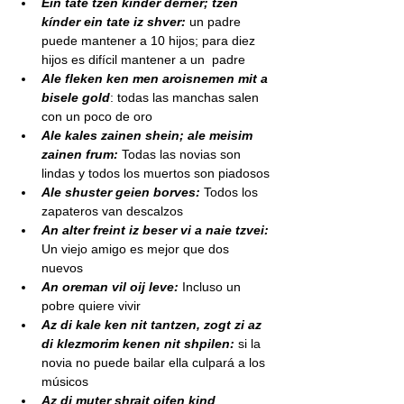
Ein tate tzen kínder derner; tzen 
kínder ein tate iz shver:
 un padre  
puede mantener a 10 hijos; para diez 
hijos es difícil mantener a un  padre
Ale fleken ken men aroisnemen mit a 
bisele gold
: todas las manchas salen 
con un poco de oro
Ale kales zainen shein; ale meisim 
zainen frum:
 Todas las novias son 
lindas y todos los muertos son piadosos
Ale shuster geien borves: 
Todos los 
zapateros van descalzos
An alter freint iz beser vi a naie tzvei:
Un viejo amigo es mejor que dos 
nuevos
An oreman vil oij leve:
 Incluso un 
pobre quiere vivir
Az di kale ken nit tantzen, zogt zi az 
di klezmorim kenen nit shpilen:
 si la 
novia no puede bailar ella culpará a los 
músicos
Az di muter shrait oifen kind 