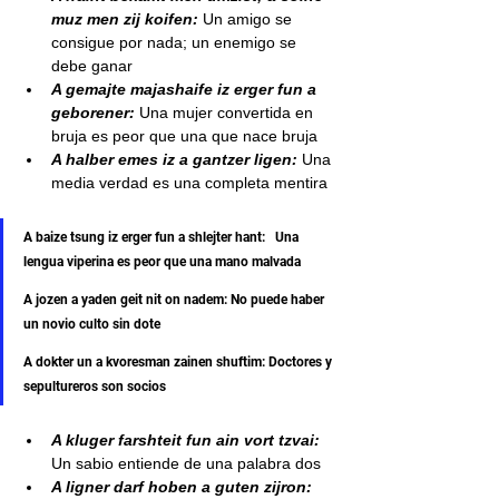
muz men zij koifen: 
Un amigo se 
consigue por nada; un enemigo se 
debe ganar
A gemajte majashaife iz erger fun a 
geborener:
 Una mujer convertida en 
bruja es peor que una que nace bruja
A halber emes iz a gantzer ligen:
 Una 
media verdad es una completa mentira
A baize tsung iz erger fun a shlejter hant:   Una 
lengua viperina es peor que una mano malvada
A jozen a yaden geit nit on nadem: No puede haber 
un novio culto sin dote
A dokter un a kvoresman zainen shuftim: Doctores y 
sepultureros son socios
A kluger farshteit fun ain vort tzvai:
Un sabio entiende de una palabra dos
A ligner darf hoben a guten zijron: 