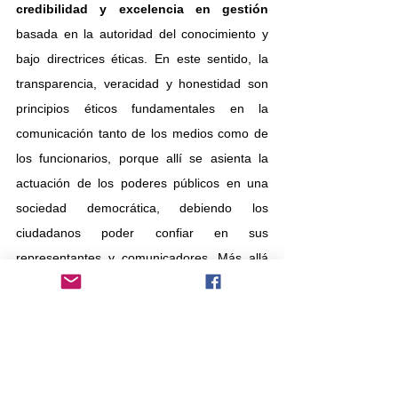
credibilidad y excelencia en gestión 
basada en la autoridad del conocimiento y 
bajo directrices éticas. En este sentido, la 
transparencia, veracidad y honestidad son 
principios éticos fundamentales en la 
comunicación tanto de los medios como de 
los funcionarios, porque allí se asienta la 
actuación de los poderes públicos en una 
sociedad democrática, debiendo los 
ciudadanos poder confiar en sus 
representantes y comunicadores. Más allá 
del derecho ciudadano a recibir información 
precisa y completa sobre las acciones y 
políticas de sus representantes, como 
señalan García-Galera y Martínez-Sanz, son 
los propios funcionarios públicos y 