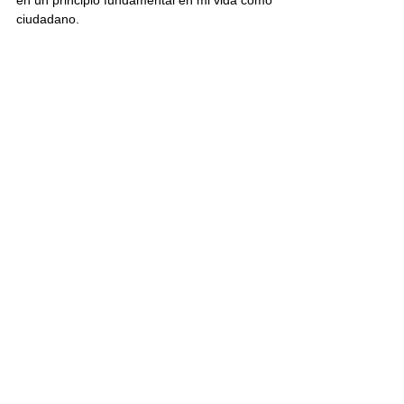
en un principio fundamental en mi vida como 
ciudadano.