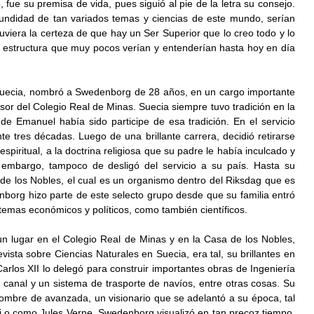
 fue su premisa de vida, pues siguió al pie de la letra su consejo. 
fundidad de tan variados temas y ciencias de este mundo, serían 
uviera la certeza de que hay un Ser Superior que lo creo todo y lo 
a estructura que muy pocos verían y entenderían hasta hoy en día 
 Suecia, nombró a Swedenborg de 28 años, en un cargo importante 
or del Colegio Real de Minas. Suecia siempre tuvo tradición en la 
 de Emanuel había sido participe de esa tradición. En el servicio 
 tres décadas. Luego de una brillante carrera, decidió retirarse 
spiritual, a la doctrina religiosa que su padre le había inculcado y 
 embargo, tampoco de desligó del servicio a su país. Hasta su 
de los Nobles, el cual es un organismo dentro del Riksdag que es 
org hizo parte de este selecto grupo desde que su familia entró 
 temas económicos y políticos, como también científicos.
lugar en el Colegio Real de Minas y en la Casa de los Nobles, 
evista sobre Ciencias Naturales en Suecia, era tal, su brillantes en 
arlos XII lo delegó para construir importantes obras de Ingeniería 
 canal y un sistema de trasporte de navíos, entre otras cosas. Su 
hombre de avanzada, un visionario que se adelantó a su época, tal 
 o como Jules Verne. Swedenborg visualizó en tan precoz tiempo, 