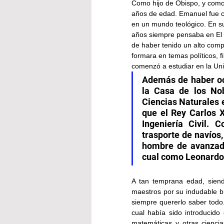
Como hijo de Obispo, y como
años de edad. Emanuel fue c
en un mundo teológico. En su
años siempre pensaba en El C
de haber tenido un alto compo
formara en temas políticos, fi
comenzó a estudiar en la Uni
Además de haber ocu
la Casa de los Nob
Ciencias Naturales en
que el Rey Carlos X
Ingeniería Civil. 
trasporte de navíos,
hombre de avanzada,
cual como Leonardo 
A tan temprana edad, sien
maestros por su indudable br
siempre quererlo saber todo. 
cual había sido introducido
matemáticas y otras cienci