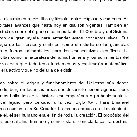
.
quimia entre científico y filósofo; entre religioso y esotérico. En 
zo tales avances que hasta hoy en día son vigentes. También en 
estudios sobre el órgano más importante: El Cerebro y del Sistema 
eron de gran ayuda para entender estos conceptos vivos. Sus 
gía de los nervios y sentidos, como el estudio de las glándulas 
s y fueron primordiales para los consecutivos científicos. La 
ultas como la naturaleza del alma humana y los sufrimientos del 
eza decía que todo tenía fundamentos y explicación matemática. 
era activo y que no dejaría de existir.
icas sobre el origen y funcionamiento del Universo aún tienen 
edenborg en todas las áreas que desarrollo tienen vigencia, pues 
ás brillantes de la historia contemporánea y probablemente la 
uel lejano pero cercano a la vez, Siglo XVII. Para Emanuel 
 su sustento en Su Creador. La materia reposa en el sustento de 
 él, el ser humano era el fin de toda la creación. El propósito del 
Estudio al alma humano y como estaría conectada con la doctrina 