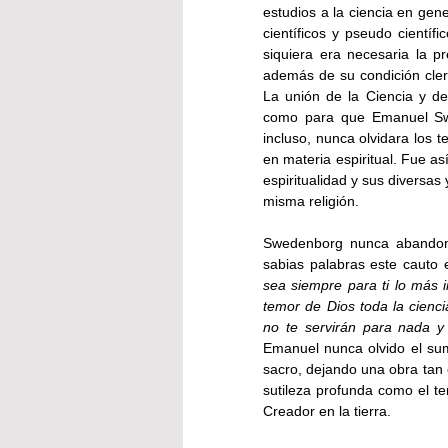
estudios a la ciencia en gen
científicos y pseudo científ
siquiera era necesaria la p
además de su condición cleri
La unión de la Ciencia y de l
como para que Emanuel Swed
incluso, nunca olvidara los t
en materia espiritual. Fue as
espiritualidad y sus diversas 
misma religión.
Swedenborg nunca abandonó s
sabias palabras este cauto 
sea siempre para ti lo más i
temor de Dios toda la ciencia
no te servirán para nada y
Emanuel nunca olvido el sum
sacro, dejando una obra tan 
sutileza profunda como el tem
Creador en la tierra.