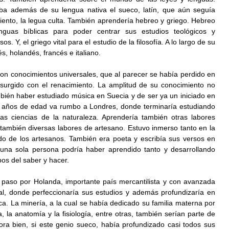
 además de su lengua nativa el sueco, latín, que aún seguía 
iento, la legua culta. También aprendería hebreo y griego. Hebreo 
guas bíblicas para poder centrar sus estudios teológicos y 
sos. Y, el griego vital para el estudio de la filosofía. A lo largo de su 
s, holandés, francés e italiano.
n conocimientos universales, que al parecer se había perdido en 
esurgido con el renacimiento. La amplitud de su conocimiento no 
bién haber estudiado música en Suecia y de ser ya un iniciado en 
te años de edad va rumbo a Londres, donde terminaría estudiando 
ras ciencias de la naturaleza. Aprendería también otras labores 
también diversas labores de artesano. Estuvo inmerso tanto en la 
 de los artesanos. También era poeta y escribía sus versos en 
una sola persona podría haber aprendido tanto y desarrollando 
os del saber y hacer.
aso por Holanda, importante país mercantilista y con avanzada 
ral, donde perfeccionaría sus estudios y además profundizaría en 
sica. La minería, a la cual se había dedicado su familia materna por 
, la anatomía y la fisiología, entre otras, también serían parte de 
ora bien, si este genio sueco, había profundizado casi todos sus 