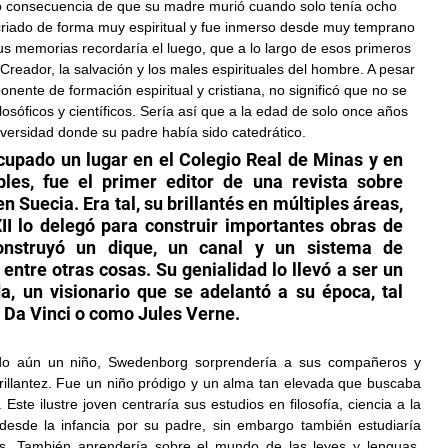
 consecuencia de que su madre murió cuando solo tenía ocho 
riado de forma muy espiritual y fue inmerso desde muy temprano 
s memorias recordaría el luego, que a lo largo de esos primeros 
reador, la salvación y los males espirituales del hombre. A pesar 
nente de formación espiritual y cristiana, no significó que no se 
losóficos y científicos. Sería así que a la edad de solo once años 
versidad donde su padre había sido catedrático. 
pado un lugar en el Colegio Real de Minas y en 
les, fue el primer editor de una revista sobre 
 Suecia. Era tal, su brillantés en múltiples áreas, 
II lo delegó para construir importantes obras de 
Construyó un dique, un canal y un sistema de 
 entre otras cosas. Su genialidad lo llevó a ser un 
 un visionario que se adelantó a su época, tal 
Da Vinci o como Jules Verne.
do aún un niño, Swedenborg sorprendería a sus compañeros y 
illantez. Fue un niño pródigo y un alma tan elevada que buscaba 
Este ilustre joven centraría sus estudios en filosofía, ciencia a la 
 desde la infancia por su padre, sin embargo también estudiaría 
as. También aprendería sobre el mundo de las leyes y lenguas. 