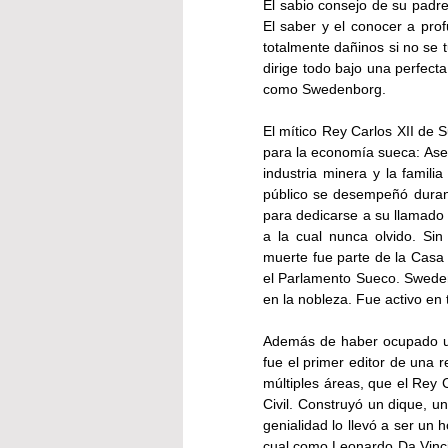
El sabio consejo de su padre,
El saber y el conocer a pro
totalmente dañinos si no se t
dirige todo bajo una perfect
como Swedenborg.
El mítico Rey Carlos XII de
para la economía sueca: Ases
industria minera y la familia
público se desempeñó durante
para dedicarse a su llamado e
a la cual nunca olvido. Sin
muerte fue parte de la Casa 
el Parlamento Sueco. Swedenb
en la nobleza. Fue activo en
Además de haber ocupado un 
fue el primer editor de una r
múltiples áreas, que el Rey C
Civil. Construyó un dique, un
genialidad lo llevó a ser un 
cual como Leonardo Da Vinci