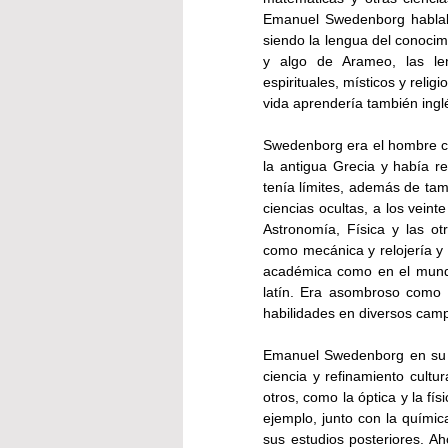
Emanuel Swedenborg hablaba
siendo la lengua del conocim
y algo de Arameo, las len
espirituales, místicos y religio
vida aprendería también inglé
Swedenborg era el hombre co
la antigua Grecia y había r
tenía límites, además de tam
ciencias ocultas, a los vein
Astronomía, Física y las ot
como mecánica y relojería y 
académica como en el mundo
latín. Era asombroso como 
habilidades en diversos camp
Emanuel Swedenborg en su p
ciencia y refinamiento cultu
otros, como la óptica y la fí
ejemplo, junto con la química
sus estudios posteriores. Ah