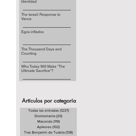
Identidad
The Israeli Response to
Vance
Egos inflados
The Thousand Days and
Counting
Who Today Will Make “The
Ultimate Sacrifice”?
Artículos por categoría
Todas las entradas
(1237)
1237 entradas
Dromomanía
(20)
20 entradas
Macondo
(119)
119 entradas
Apikores
(102)
102 entradas
Tras Benjamín de Tudela
(138)
138 entradas