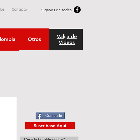
dos
Contacto
Síganos en redes
Valija de
lombia
Otros
Videos
Compartir
Suscribase Aquí
¿Cesó la horrible noche?