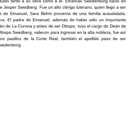
studió tanto a su obra como a él. Emanuel Swedenborg nació en 
 de Jesper Swedberg. Fue un alto clérigo luterano, quien llegó a ser 
e de Emanuel, Sara Behm provenía de una familia acaudalada, 
nera. El padre de Emanuel, además de haber sido un importante 
llán de La Corona y antes de ser Obispo, tuvo el cargo de Deàn de 
Obispo Swedberg, valieron para ingresar en la alta nobleza, fue así 
s pasillos de la Corte Real, también el apellido paso de ser 
Swedenborg.