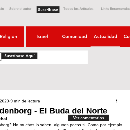
cio
Sobre el autor
Todos los Artículos
Links Recomenda
Suscríbase
Religión
Israel
Comunidad
Actualidad
Co
Suscríbase Aquí
 2020
9 min de lectura
enborg - El Buda del Norte
Ver comentarios
thal
org? No muchos lo saben, algunos pocos si. Como por ejemplo 