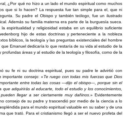
eral, ¿Por qué no hizo a un lado el mundo espiritual como muchos 
icos que si lo hacen? La respuesta fue tan simple para el, que ni 
regunta. Su padre el Obispo y también teólogo, fue un ilustrado 
cal. Además su familia materna era parte de la burguesía sueca. 
a espiritualidad y religiosidad estaba en un equilibrio suficiente 
enborg hijo de estas doctrinas y perteneciente a la nobleza 
extos bíblicos, la teología y las preguntas existenciales del hombre 
í que Emanuel dedicaría lo que restaría de su vida al estudio de la 
y profundas áreas y al estudio de la teología y filosofía, como de la 
u fe ni su doctrina espiritual, pues su padre le advirtió con 
e importante consejo: «
Te ruego con todas mis fuerzas que Dios 
mportante entre todas las cosas —dijo el obispo—, porque sin el 
 que adquirirás al educarte, todo el estudio y los conocimientos, 
 pueden llegar a ser ciertamente muy dañinos
.» Evidentemente 
o consejo de su padre y trascendió por medio de la ciencia a lo 
espléndida para el mundo espiritual valuable en su saber y de una 
a que trató. Para el cristianismo llegó a ser el nuevo profeta del 