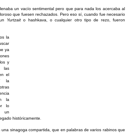
llenaba un vacío sentimental pero que para nada los acercaba al 
loroso que fuesen rechazados. Pero eso sí, cuando fue necesario 
 un 
Yurtzait
 o hashkava, o cualquier otro tipo de rezo, fueron 
s la 
car 
e ya 
ones 
os y 
las 
n el 
í la 
tras 
ncia 
 la 
r lo 
 un 
egado históricamente. 
 una sinagoga compartida, que en palabras de varios rabinos que 