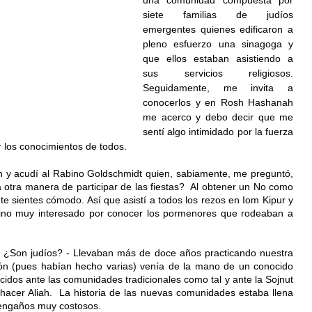
una comunidad compuesta por 
siete familias de judíos 
emergentes quienes edificaron a 
pleno esfuerzo una sinagoga y 
que ellos estaban asistiendo a 
sus servicios religiosos. 
Seguidamente, me invita a 
conocerlos y en Rosh Hashanah 
me acerco y debo decir que me 
sentí algo intimidado por la fuerza 
or los conocimientos de todos. 
n y acudí al Rabino Goldschmidt quien, sabiamente, me preguntó, 
otra manera de participar de las fiestas?  Al obtener un No como 
 te sientes cómodo. Así que asistí a todos los rezos en Iom Kipur y 
sino muy interesado por conocer los pormenores que rodeaban a 
 ¿Son judíos? - Llevaban más de doce años practicando nuestra 
sión (pues habían hecho varias) venía de la mano de un conocido 
idos ante las comunidades tradicionales como tal y ante la Sojnut 
hacer Aliah.  La historia de las nuevas comunidades estaba llena 
 engaños muy costosos.