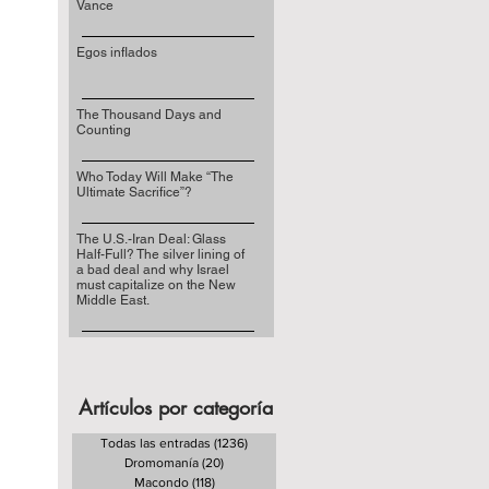
Vance
Egos inflados
The Thousand Days and
Counting
Who Today Will Make “The
Ultimate Sacrifice”?
The U.S.-Iran Deal: Glass
Half-Full? The silver lining of
a bad deal and why Israel
must capitalize on the New
Middle East.
Artículos por categoría
Todas las entradas
(1236)
1236 entradas
Dromomanía
(20)
20 entradas
Macondo
(118)
118 entradas