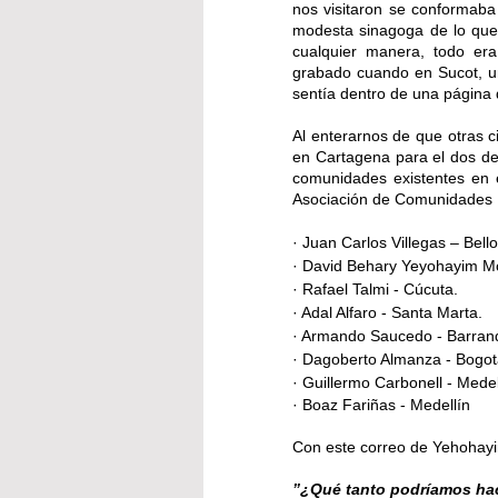
nos visitaron se conformaba
modesta sinagoga de lo que 
cualquier manera, todo er
grabado cuando en Sucot, un 
sentía dentro de una página 
Al enterarnos de que otras c
en Cartagena para el dos de 
comunidades existentes en e
Asociación de Comunidades Is
· Juan Carlos Villegas – Bello
· David Behary Yeyohayim M
· Rafael Talmi - Cúcuta. 
· Adal Alfaro - Santa Marta. 
· Armando Saucedo - Barranq
· Dagoberto Almanza - Bogot
· Guillermo Carbonell - Medel
· Boaz Fariñas - Medellín
Con este correo de Yehohayi
”¿
Qué tanto podríamos hac