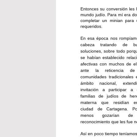
Entonces su conversión les 
mundo judío. Para mí era do
completar un minian para
requeridos. 
En esa época nos rompíamo
cabeza tratando de bus
soluciones, sobre todo porqu
se habían establecido relaci
afectivas con muchos de ell
ante la reticencia de 
comunidades tradicionales e
ámbito nacional, extend
invitación a participar a o
familias de judíos de here
materna que residían en
ciudad de Cartagena. Po
menos gozarían de
reconocimiento que les fue n
Así en poco tiempo teníamos