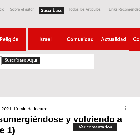
cio
Sobre el autor
Todos los Artículos
Links Recomenda
Suscríbase
Religión
Israel
Comunidad
Actualidad
Co
Suscríbase Aquí
e 2021
10 min de lectura
sumergiéndose y volviendo a
Ver comentarios
e 1)