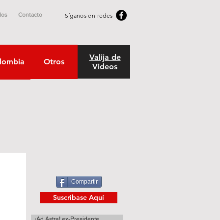
dos
Contacto
Síganos en redes
Valija de
lombia
Otros
Videos
Compartir
Suscribase Aquí
¡Ad Astra! ex-Presidente.