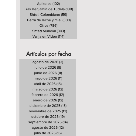
Apikores
(102)
102 entradas
Tras Benjamín de Tudela
(138)
138 entradas
Shtetl Colombiano
(59)
59 entradas
Tierra de leche y miel
(300)
300 entradas
Otros
(786)
786 entradas
Shtetl Mundial
(303)
303 entradas
Valija en Vídeo
(114)
114 entradas
Artículos por fecha
agosto de 2026
(3)
3 entradas
julio de 2026
(8)
8 entradas
junio de 2026
(11)
11 entradas
mayo de 2026
(11)
11 entradas
abril de 2026
(15)
15 entradas
marzo de 2026
(13)
13 entradas
febrero de 2026
(12)
12 entradas
enero de 2026
(12)
12 entradas
diciembre de 2025
(15)
15 entradas
noviembre de 2025
(12)
12 entradas
octubre de 2025
(19)
19 entradas
septiembre de 2025
(14)
14 entradas
agosto de 2025
(12)
12 entradas
julio de 2025
(15)
15 entradas