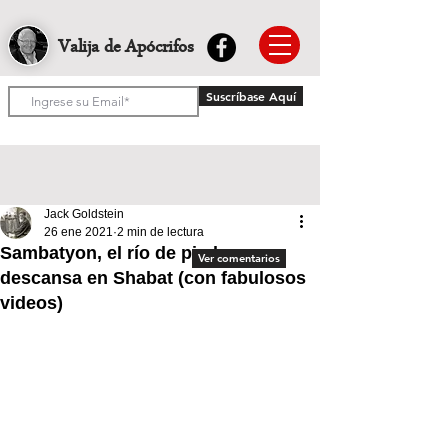
Valija de Apócrifos
Suscríbase Aquí
Jack Goldstein
26 ene 2021
2 min de lectura
Sambatyon, el río de piedras que
Ver comentarios
descansa en Shabat (con fabulosos
videos)