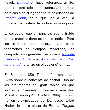
novela 
Baudolino
, hace referencia al río, 
pero del otro lado no encuentra a las tribus 
perdidas sino al legendario reino cristiano de 
Prester John
, aquel que iba a venir a 
proteger Jerusalem de las hordas mongolas.
El concepto, que en principio suena traído 
de los cabellos tiene asidero científico. Para 
los curiosos que quieran ver estos 
fenómenos en tiempos modernos, les 
comparto los siguientes tres videos. 
Ríos de 
piedras en Chile
, y en 
Afganistán
, y un 
“río 
de arenas”
 (granizo en el desierto) en Iraq. 
En Sanhedrin 65b, Turnusrufus reta a rabi 
Akiva sobre el concepto de shabat. Uno de 
los argumentos del gran rabino es que 
incluso el Sambatyon descansa ese día. 
Yalkut Shimoni (Shir Hashirim 
985) ubica el 
río en proximidades de Damasco. Eldad 
Hadoni lo hacía al sur de Etiopía. 
Targum 