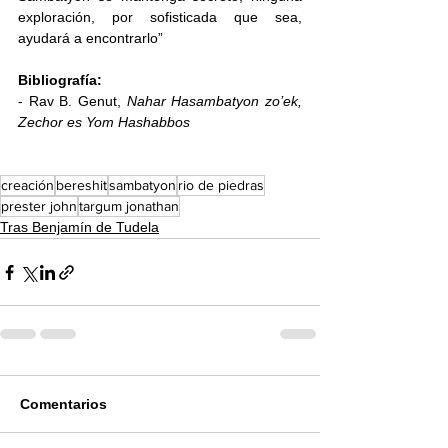
exploración, por sofisticada que sea, 
ayudará a encontrarlo”
Bibliografía:
- Rav B. Genut, 
Nahar Hasambatyon zo’ek, 
Zechor es Yom Hashabbos
creación
bereshit
sambatyon
rio de piedras
prester john
targum jonathan
Tras Benjamín de Tudela
Comentarios