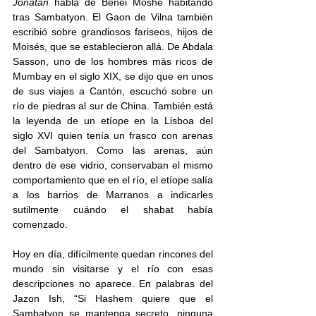
Jonatan
 habla de Benei Moshe habitando 
tras Sambatyon. El Gaon de Vilna también 
escribió sobre grandiosos fariseos, hijos de 
Moisés, que se establecieron allá. De Abdala 
Sasson, uno de los hombres más ricos de 
Mumbay en el siglo XIX, se dijo que en unos 
de sus viajes a Cantón, escuchó sobre un 
río de piedras al sur de China. También está 
la leyenda de un etíope en la Lisboa del 
siglo XVI quien tenía un frasco con arenas 
del Sambatyon. Como las arenas, aún 
dentro de ese vidrio, conservaban el mismo 
comportamiento que en el río, el etíope salía 
a los barrios de Marranos a indicarles 
sutilmente cuándo el shabat había 
comenzado. 
Hoy en día, difícilmente quedan rincones del 
mundo sin visitarse y el río con esas 
descripciones no aparece. En palabras del 
Jazon Ish, “Si Hashem quiere que el 
Sambatyon se mantenga secreto, ninguna 