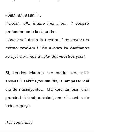
-“Aah, ah, aaah
!”…
-“
Oooff.. off.. madre mia… off.. 
!” sospiro 
profundamente la sigunda.
-“
Aaa no!,” 
disho la tresera,
 “ de muevo el 
mizmo problem ! Vos akodro ke desidimos 
ke 
oy,
 no ivamos a avlar de muestros ijos!”.
Si, keridos lektores, ser madre kere dizir 
ansyas i sakrifisyos sin fin, a empesar del 
dia de nasimyento… Ma kere tambien dizir 
grande felisidad, amistad, amor i ...antes de 
todo, orgolyo.
(Vai continuar)