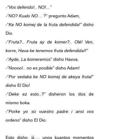
-“Vos defendo!.. NO!
…”
-“NO? Kualo NO
… ?” pregunto Adam,
-“
Ke NO komej de la fruta defendida!”
 disho 
Dio.
-“
Fruta?.. Fruta ay de komer?.. Olé! Ven, 
korre, Hava ke tenemos fruta defendida!!”
-“Ayde, La komeremos
” disho Havva.
-“Noooo!.. no es posible
” disho Adam!
-“
Por sedaka ke NO komej de akeya fruta!
” 
disho El Dio!
-“
Deke ez esto..?”
 disheron los dos de 
mismo boka.
-“
Porke yo so vuestro padre i ansi vos 
ordeno
” disho El Dio.
Esto disho, iii…, unos kuantos momentos 