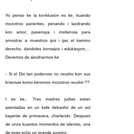
Yo penso ke la konklusion es ke, kuando 
mozotros parientes, penando i lazdrando 
kon amor, pasensya i insitiensia para 
amostrar a muestros ijos i ijas el kamino 
derecho, dandoles konsejos i edukasyon,… 
Devemos de akodrarmos ke 
- Si el Dio tan poderoso no reusho kon sus 
kriansas komo keremos mozotros reushir.??
I es ke,.. Tres madres judias estan 
asentadas en un kafe debasho de un sol 
kayente de primavera, charlando. Despues 
de unos kuantos momentos de silensio, una 
de eyas echo un grande suspiro :