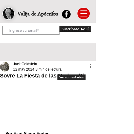
Valija de Apócrifos
Suscríbase Aquí
Jack Goldstein
12 may 2024
3 min de lectura
Sovre La Fiesta de las Madres (1)
Ver comentarios
Por Fani Alyon Ender