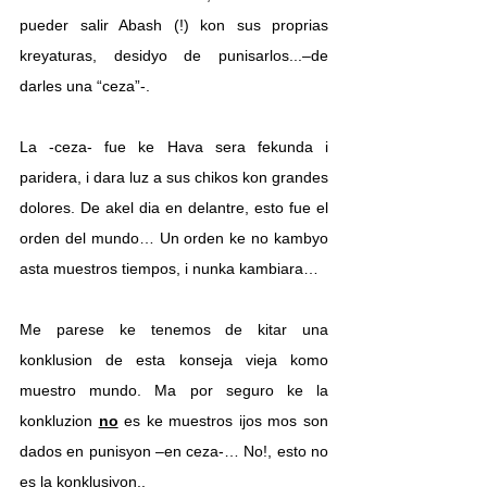
pueder salir Abash (!) kon sus proprias 
kreyaturas, desidyo de punisarlos...–de 
darles una “ceza”-.
La -ceza- fue ke Hava sera fekunda i 
paridera, i dara luz a sus chikos kon grandes 
dolores. De akel dia en delantre, esto fue el 
orden del mundo… Un orden ke no kambyo 
asta muestros tiempos, i nunka kambiara…
Me parese ke tenemos de kitar una 
konklusion de esta konseja vieja komo 
muestro mundo. Ma por seguro ke la 
konkluzion 
no
 es ke muestros ijos mos son 
dados en punisyon –en ceza-… No!, esto no 
es la konklusiyon..