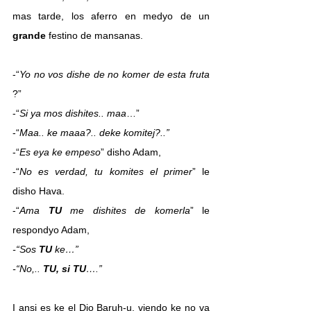
mas tarde, los aferro en medyo de un 
grande
 festino de mansanas.
-“
Yo no vos dishe de no komer de esta fruta 
?”
-“
Si ya mos dishites.. maa
…”
-“
Maa.. ke maaa?.. deke komitej?..”
-“
Es eya ke empeso
” disho Adam,
-“
No es verdad, tu komites el primer
” le 
disho Hava.
-“
Ama 
TU
 me dishites de komerla
” le 
respondyo Adam,
-“Sos 
TU
 ke…”
-“No,.. 
TU, si TU
….”
I ansi es ke el Dio Baruh-u, viendo ke no va 