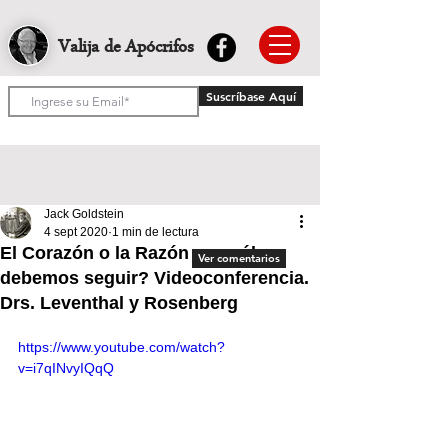
Valija de Apócrifos
Suscríbase Aquí
Jack Goldstein
4 sept 2020
1 min de lectura
El Corazón o la Razón ¿a cuál
Ver comentarios
debemos seguir? Videoconferencia.
Drs. Leventhal y Rosenberg
https://www.youtube.com/watch?
v=i7qINvyIQqQ