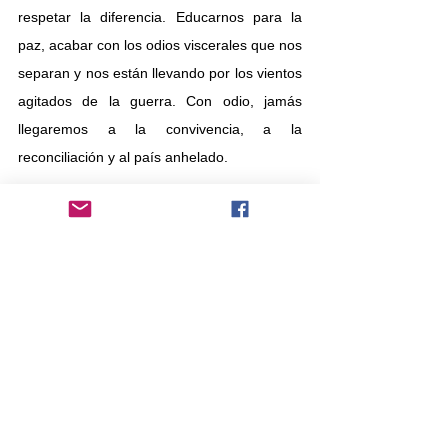
respetar la diferencia. Educarnos para la 
paz, acabar con los odios viscerales que nos 
separan y nos están llevando por los vientos 
agitados de la guerra. Con odio, jamás 
llegaremos a la convivencia, a la 
reconciliación y al país anhelado.
Martín Cruz Vega
Firmante de Paz
odio
Martin Cruz
Paz
Macondo
Otros