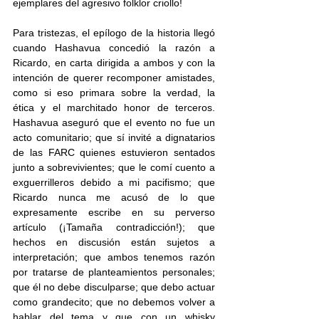
ejemplares del agresivo folklor criollo!
Para tristezas, el epílogo de la historia llegó 
cuando Hashavua concedió la razón a 
Ricardo, en carta dirigida a ambos y con la 
intención de querer recomponer amistades, 
como si eso primara sobre la verdad, la 
ética y el marchitado honor de terceros. 
Hashavua aseguró que el evento no fue un 
acto comunitario; que sí invité a dignatarios 
de las FARC quienes estuvieron sentados 
junto a sobrevivientes; que le comí cuento a 
exguerrilleros debido a mi pacifismo; que 
Ricardo nunca me acusó de lo que 
expresamente escribe en su perverso 
artículo (¡Tamaña contradicción!); que 
hechos en discusión están sujetos a 
interpretación; que ambos tenemos razón 
por tratarse de planteamientos personales; 
que él no debe disculparse; que debo actuar 
como grandecito; que no debemos volver a 
hablar del tema y que con un whisky 