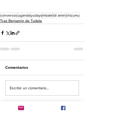
conversos
uganda
yudaya
mbale
idi amin
shizumu
Tras Benjamín de Tudela
Comentarios
Escribir un comentario...
Comentarios