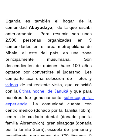
Uganda es también el hogar de la 
comunidad 
Abayudaya
,  de la que escribí 
anteriormente.  Para resumir, son unas 
2.500 personas organizadas en 9 
comunidades en el área metropolitana de 
Mbale, al este del país, en una zona  
principalmente musulmana. Son 
descendientes de quienes hace 100 años  
optaron por convertirse al judaísmo. Les 
comparto acá una selección de  fotos y 
videos
 de mi reciente visita, que coincidió 
con la 
última noche  de Januká
 y que para 
nosotros fue genuinamente 
sobrecoger la  
experiencia
. La comunidad cuenta con 
centro médico (donado por la  familia Tobin), 
centro de cuidado dental (donado por la 
familia  Abramovich), gran sinagoga (donada 
por la familia Stern), escuela de  primaria y 
bachillerato para cerca de 800 jóvenes, 9 