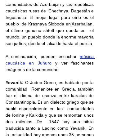
comunidades de Azerbaijan y las repúblicas 
caucásicas rusas de  Chechnya, Dagestán e 
Ingushetia. El mejor lugar para oírlo es el 
pueblo  de Krasnaya Sloboda en Azerbaijan, 
el último genuino shtetl que queda en  el 
mundo, un pueblo donde la enorme mayoría 
son judíos, desde el  alcalde hasta el policía.
A continuación, pueden escuchar 
música 
caucásica en Juhuro
 y ver fascinantes 
imágenes de la comunidad
Yevanik:
 O Judeo-Greco, es hablado por la 
comunidad  Romaniote en Grecia, también 
fue el idioma de usanza entre karaitas de  
Constantinopla. Es un dialecto griego que se 
habló especialmente en las  comunidades 
de Ionina y Kalkida y que se remontan unos 
dos milenios. De  1547 hay una biblia 
traducida tanto a Ladino como Yevanik. En 
la  actualidad hay apenas unas 35 personas 