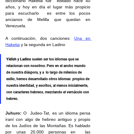
diccionario Haketia fue  editado hace 40 
años, y hoy en día el lugar más propicio 
para escucharlo  es entre los pocos 
ancianos de Melilla que quedan en 
Venezuela.
A continuación, dos canciones: 
Una en 
Haketia
 y la segunda en Ladino
Yidish
 y 
Ladino
 suelen ser los idiomas que se  
relacionan con nosotros. Pero en el ancho mundo 
de nuestra diáspora, y a  lo largo de milenios de 
exilio, hemos desarrollado otros idiomas  propios de 
nuestra identidad, y escritos, al menos inicialmente, 
con caracteres hebreos, mezclando el vernáculo con 
hebreo. 
Juhuro: 
O  Judeo-Tat, es un idioma persa 
iraní con algo de hebreo antiguo y propio  
de los Judíos de las Montañas. Es hablado 
por unas 20.000 personas en  las 