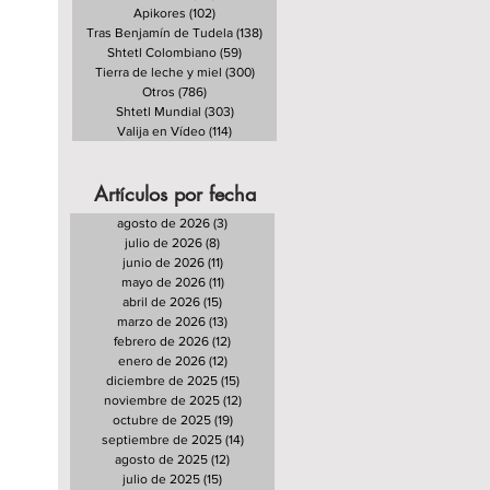
Apikores
(102)
102 entradas
Tras Benjamín de Tudela
(138)
138 entradas
Shtetl Colombiano
(59)
59 entradas
Tierra de leche y miel
(300)
300 entradas
Otros
(786)
786 entradas
Shtetl Mundial
(303)
303 entradas
Valija en Vídeo
(114)
114 entradas
Artículos por fecha
agosto de 2026
(3)
3 entradas
julio de 2026
(8)
8 entradas
junio de 2026
(11)
11 entradas
mayo de 2026
(11)
11 entradas
abril de 2026
(15)
15 entradas
marzo de 2026
(13)
13 entradas
febrero de 2026
(12)
12 entradas
enero de 2026
(12)
12 entradas
diciembre de 2025
(15)
15 entradas
noviembre de 2025
(12)
12 entradas
octubre de 2025
(19)
19 entradas
septiembre de 2025
(14)
14 entradas
agosto de 2025
(12)
12 entradas
julio de 2025
(15)
15 entradas