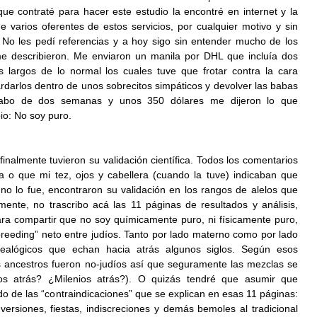
ue contraté para hacer este estudio la encontré en internet y la 
 varios oferentes de estos servicios, por cualquier motivo y sin 
 No les pedí referencias y a hoy sigo sin entender mucho de los 
e describieron. Me enviaron un manila por DHL que incluía dos 
largos de lo normal los cuales tuve que frotar contra la cara 
rdarlos dentro de unos sobrecitos simpáticos y devolver las babas 
l cabo de dos semanas y unos 350 dólares me dijeron lo que 
io: No soy puro.
nalmente tuvieron su validación científica. Todos los comentarios 
a o que mi tez, ojos y cabellera (cuando la tuve) indicaban que 
o lo fue, encontraron su validación en los rangos de alelos que 
amente, no trascribo acá las 11 páginas de resultados y análisis, 
ara compartir que no soy químicamente puro, ni físicamente puro, 
breeding” neto entre judíos. Tanto por lado materno como por lado 
ealógicos que echan hacia atrás algunos siglos. Según esos 
ancestros fueron no-judíos así que seguramente las mezclas se 
os atrás? ¿Milenios atrás?). O quizás tendré que asumir que 
o de las “contraindicaciones” que se explican en esas 11 páginas: 
versiones, fiestas, indiscreciones y demás bemoles al tradicional 