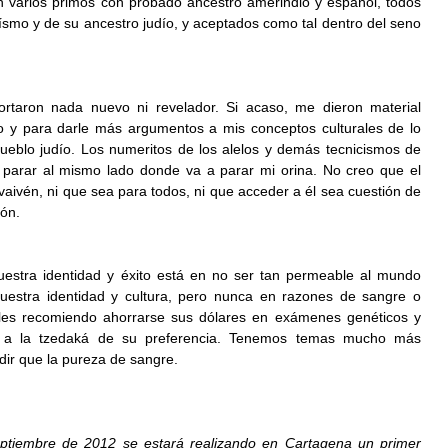
 varios primos con probado ancestro amerindio y español, todos 
ísmo y de su ancestro judío, y aceptados como tal dentro del seno 
rtaron nada nuevo ni revelador. Si acaso, me dieron material 
lo y para darle más argumentos a mis conceptos culturales de lo 
ueblo judío. Los numeritos de los alelos y demás tecnicismos de 
a parar al mismo lado donde va a parar mi orina. No creo que el 
aivén, ni que sea para todos, ni que acceder a él sea cuestión de 
ión.
estra identidad y éxito está en no ser tan permeable al mundo 
nuestra identidad y cultura, pero nunca en razones de sangre o 
 les recomiendo ahorrarse sus dólares en exámenes genéticos y 
 a la tzedaká de su preferencia. Tenemos temas mucho más 
idir que la pureza de sangre.
ptiembre de 2012 se estará realizando en Cartagena un primer 