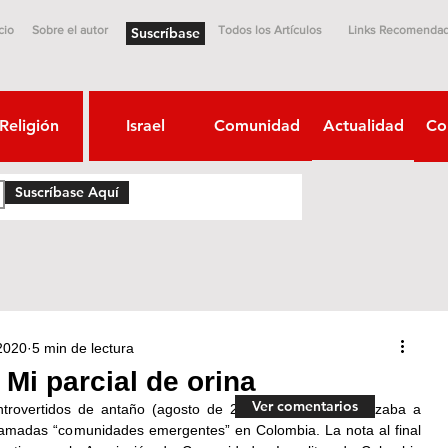
cio
Sobre el autor
Todos los Artículos
Links Recomenda
Suscríbase
Religión
Israel
Comunidad
Actualidad
Co
Suscríbase Aquí
 2020
5 min de lectura
 Mi parcial de orina
Ver comentarios
ontrovertidos de antaño (agosto de 2012), cuando comenzaba a 
llamadas “comunidades emergentes” en Colombia. La nota al final 