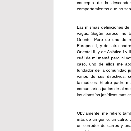
concepto de la descendenc
comportamientos que no serán
Las mismas definiciones de 
vagas. Según parece, no te
Oriente. Pero de uno de mi
Europeo II, y del otro padr
Oriental II, y de Asiático I 
cuál de mi mamá pero ni voy 
caso, uno de ellos me apo
fundador de la comunidad ju
varios de sus directivos,
talmúdicos. El otro padre m
comunitarios judíos de al me
las dinastías jasídicas mas c
Obviamente, me refiero tamb
más de un genio, un cafre, u
un corredor de carros y una