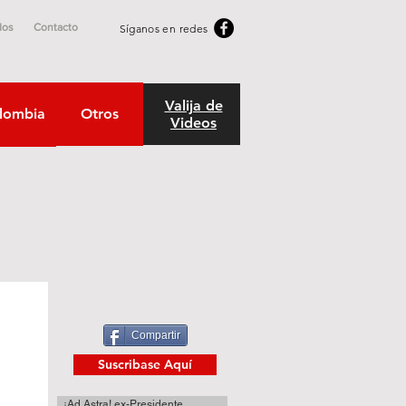
dos
Contacto
Síganos en redes
Valija de
lombia
Otros
Videos
Compartir
Suscribase Aquí
¡Ad Astra! ex-Presidente.