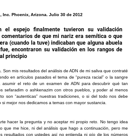
Inc. Phoenix, Arizona. Julio 30 de 2012
el espejo finalmente tuvieron su validación 
os comentarios de que mi nariz era semítica o que 
lera (cuando la tuve) indicaban que alguna abuela 
ue, encontraron su validación en los rangos de 
al principio
. Son mis resultados del análisis de ADN de mi saliva que contraté 
ndo en artículos pasados el tema de “pureza racial” o la sangre 
s a asumir el reto de un examen de ADN para descubrir qué tan 
s sefaradim o ashkenazim con otros pueblos, y poder al menos 
o son “autenticas” nuestras tradiciones, o si del todo nos debe 
 o si mejor nos dedicamos a temas con mayor sustancia.
te hacer la pregunta y no aceptar mi propio reto. No tengo idea 
dio que me hice, ni del análisis que hago a continuación, pero me 
os resultados con ustedes así no entienda ni pío de los números 