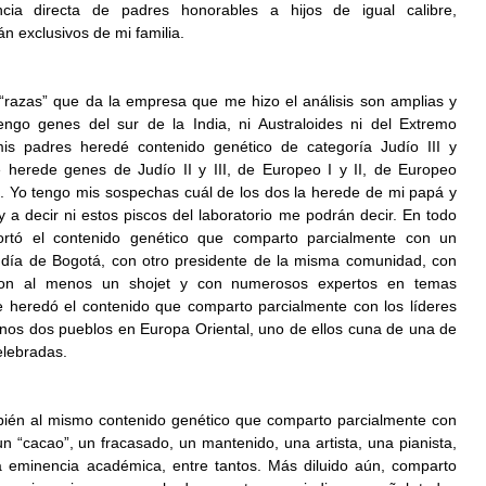
ia directa de padres honorables a hijos de igual calibre, 
 exclusivos de mi familia.
“razas” que da la empresa que me hizo el análisis son amplias y 
ngo genes del sur de la India, ni Australoides ni del Extremo 
s padres heredé contenido genético de categoría Judío III y 
e herede genes de Judío II y III, de Europeo I y II, de Europeo 
y II. Yo tengo mis sospechas cuál de los dos la herede de mi papá y 
a decir ni estos piscos del laboratorio me podrán decir. En todo 
rtó el contenido genético que comparto parcialmente con un 
día de Bogotá, con otro presidente de la misma comunidad, con 
 con al menos un shojet y con numerosos expertos en temas 
e heredó el contenido que comparto parcialmente con los líderes 
nos dos pueblos en Europa Oriental, uno de ellos cuna de una de 
elebradas.
ién al mismo contenido genético que comparto parcialmente con 
n “cacao”, un fracasado, un mantenido, una artista, una pianista, 
 eminencia académica, entre tantos. Más diluido aún, comparto 