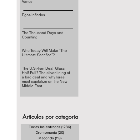
Vance
Egos inflados
The Thousand Days and
Counting
Who Today Will Make “The
Ultimate Sacrifice”?
The U.S.-Iran Deal: Glass
Half-Full? The silver lining of
a bad deal and why Israel
must capitalize on the New
Middle East.
Artículos por categoría
Todas las entradas
(1236)
1236 entradas
Dromomanía
(20)
20 entradas
Macondo
(118)
118 entradas