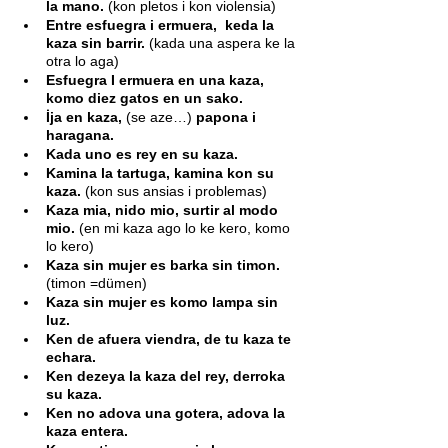
la mano. 
(kon pletos i kon violensia)
Entre esfuegra i ermuera,  keda la 
kaza sin barrir. 
(kada una aspera ke la 
otra lo aga)
Esfuegra I ermuera en una kaza, 
komo diez gatos en un sako.
İja en kaza, 
(se aze…) 
papona i 
haragana. 
Kada uno es rey en su kaza.
Kamina la tartuga, kamina kon su 
kaza. 
(kon sus ansias i problemas)
Kaza mia, nido mio, surtir al modo 
mio.
 (en mi kaza ago lo ke kero, komo 
lo kero)
Kaza sin mujer es barka sin timon.
(timon =dümen)
Kaza sin mujer es komo lampa sin 
luz.
Ken de afuera viendra, de tu kaza te 
echara.
Ken dezeya la kaza del rey, derroka 
su kaza.
Ken no adova una gotera, adova la 
kaza entera.