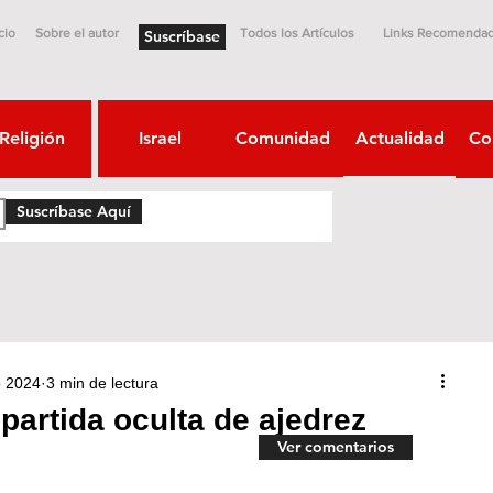
cio
Sobre el autor
Todos los Artículos
Links Recomenda
Suscríbase
Religión
Israel
Comunidad
Actualidad
Co
Suscríbase Aquí
o 2024
3 min de lectura
 partida oculta de ajedrez
Ver comentarios