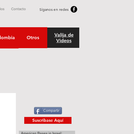
dos
Contacto
Síganos en redes
Valija de
lombia
Otros
Videos
Compartir
Suscribase Aquí
American Bases in Israel: