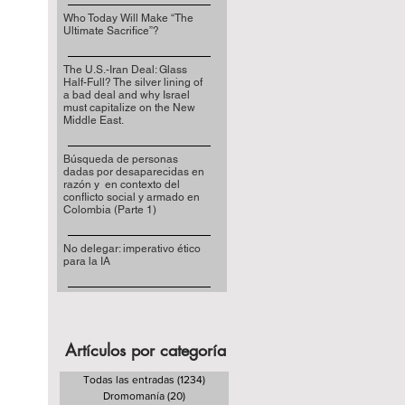
Who Today Will Make “The
Ultimate Sacrifice”?
The U.S.-Iran Deal: Glass
Half-Full? The silver lining of
a bad deal and why Israel
must capitalize on the New
Middle East.
Búsqueda de personas
dadas por desaparecidas en
razón y en contexto del
conflicto social y armado en
Colombia (Parte 1)
No delegar: imperativo ético
para la IA
Artículos por categoría
Todas las entradas
(1234)
1234 entradas
Dromomanía
(20)
20 entradas