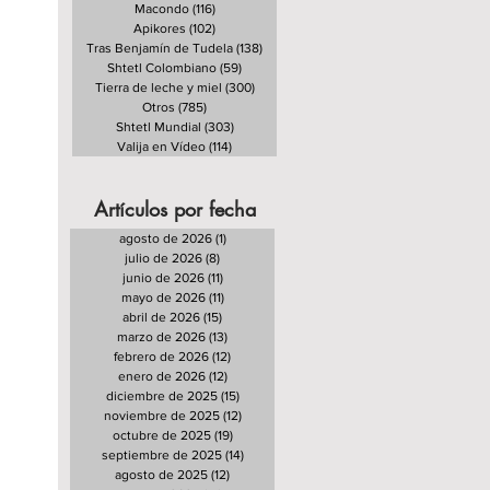
Macondo
(116)
116 entradas
Apikores
(102)
102 entradas
Tras Benjamín de Tudela
(138)
138 entradas
Shtetl Colombiano
(59)
59 entradas
Tierra de leche y miel
(300)
300 entradas
Otros
(785)
785 entradas
Shtetl Mundial
(303)
303 entradas
Valija en Vídeo
(114)
114 entradas
Artículos por fecha
agosto de 2026
(1)
1 entrada
julio de 2026
(8)
8 entradas
junio de 2026
(11)
11 entradas
mayo de 2026
(11)
11 entradas
abril de 2026
(15)
15 entradas
marzo de 2026
(13)
13 entradas
febrero de 2026
(12)
12 entradas
enero de 2026
(12)
12 entradas
diciembre de 2025
(15)
15 entradas
noviembre de 2025
(12)
12 entradas
octubre de 2025
(19)
19 entradas
septiembre de 2025
(14)
14 entradas
agosto de 2025
(12)
12 entradas