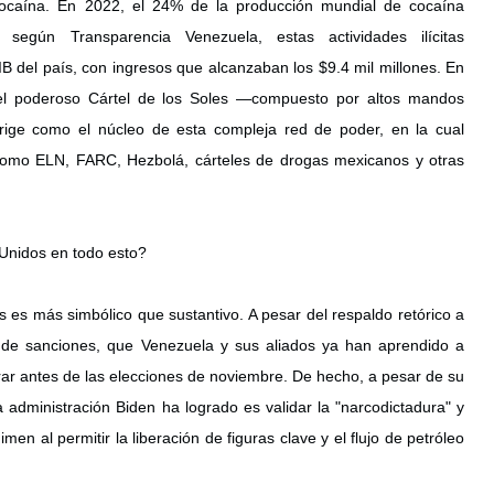
 cocaína. En 2022, el 24% de la producción mundial de cocaína 
egún Transparencia Venezuela, estas actividades ilícitas 
 del país, con ingresos que alcanzaban los $9.4 mil millones. En 
el poderoso Cártel de los Soles —compuesto por altos mandos 
rige como el núcleo de esta compleja red de poder, en la cual 
como ELN, FARC, Hezbolá, cárteles de drogas mexicanos y otras 
Unidos en todo esto?
 es más simbólico que sustantivo. A pesar del respaldo retórico a 
n de sanciones, que Venezuela y sus aliados ya han aprendido a 
ar antes de las elecciones de noviembre. De hecho, a pesar de su 
 administración Biden ha logrado es validar la "narcodictadura" y 
imen al permitir la liberación de figuras clave y el flujo de petróleo 