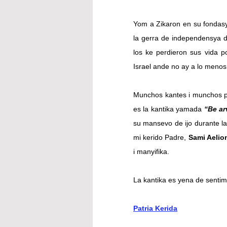
Yom a Zikaron en su fondasy
la gerra de independensya de 
los ke perdieron sus vida p
Israel ande no ay a lo menos
Munchos kantes i munchos po
es la kantika yamada 
“Be ar
su mansevo de ijo durante l
mi kerido Padre, 
Sami Aelio
i manyifika.
La kantika es yena de sentimy
Patria Kerida