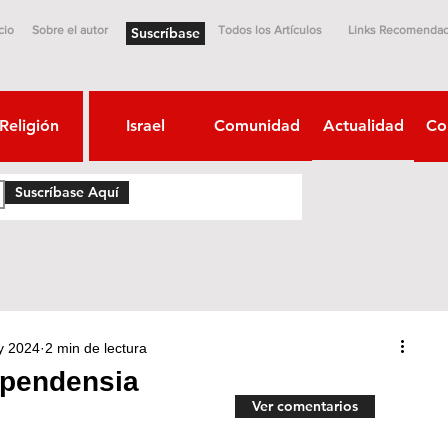
cio
Sobre el autor
Todos los Artículos
Links Recomenda
Suscríbase
Religión
Israel
Comunidad
Actualidad
Co
Suscríbase Aquí
y 2024
2 min de lectura
ependensia
Ver comentarios