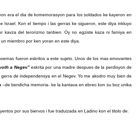
on era el dia de komemorasyon para los soldados ke kayeron en 
Israel. Kon el tiempo i las gerras ke sigueron, este diya inkluyo 
or kavza del terorizmo tanbien. Oy no egziste kaza ni famiya en 
 un miembro por ken yoran en este diya.
emas fueron eskritos a este sujeto. Unos de los mas emovantes 
voth a Negev” 
eskrita por una madre despues de la perdisyon de 
a gerra de independensya en el Negev. Yo me akodro muy bien de 
n
 –de bendicha memoria- ke la kantava en ebreo kon su boz unika 
entos por sus biervos i fue traduizada en Ladino kon el titolo de: