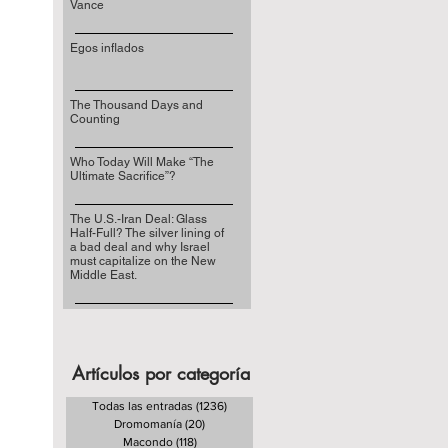
Vance
Egos inflados
The Thousand Days and
Counting
Who Today Will Make “The
Ultimate Sacrifice”?
The U.S.-Iran Deal: Glass
Half-Full? The silver lining of
a bad deal and why Israel
must capitalize on the New
Middle East.
Artículos por categoría
Todas las entradas
(1236)
1236 entradas
Dromomanía
(20)
20 entradas
Macondo
(118)
118 entradas