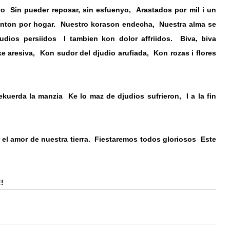
yo
 Sin pueder reposar, sin esfuenyo,
 Arastados por mil i un 
anton por hogar.
 Nuestro korason endecha,
 Nuestra alma se 
udios persiidos
 I tambien kon dolor affriidos.
 Biva, biva 
ke aresiva,
 Kon sudor del djudio arufiada,
 Kon rozas i flores 
ekuerda la manzia
 Ke lo maz de djudios sufrieron,
 I a la fin 
 el amor de nuestra tierra.
 Fiestaremos todos gloriosos
 Este 
!