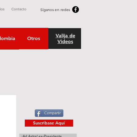
dos
Contacto
Síganos en redes
Valija de
lombia
Otros
Videos
Compartir
Suscribase Aquí
¡Ad Astra! ex-Presidente.