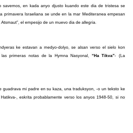
o savemos, en kada anyo djusto kuando este dia de tristesa se 
e la primavera Israeliana se unde en la mar Mediteranea empesan 
 Atsmaut”, el empesijo de un muevo dia de allegria.
dyeras ke estavan a medyo-dolyo, se alsan verso el sielo kon 
 las primeras notas de la Hymna Nasyonal, 
“Ha Tikva”
- (La 
e guadrava mi padre en su kaza, una traduksyon, -o un teksto ke 
Hatikva-, eskrita probablamente verso los anyos 1948-50, si no 