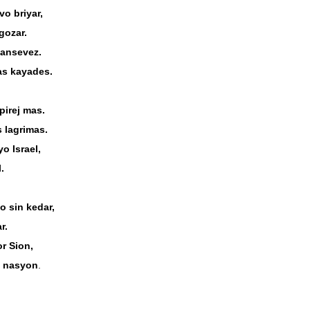
vo briyar,
gozar.
mansevez.
as kayades.
irej mas.
 lagrimas.
o Israel,
.
o sin kedar,
r.
r Sion,
a nasyon
.