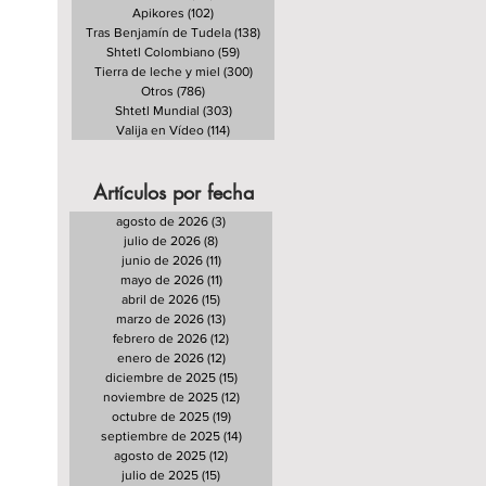
Apikores
(102)
102 entradas
Tras Benjamín de Tudela
(138)
138 entradas
Shtetl Colombiano
(59)
59 entradas
Tierra de leche y miel
(300)
300 entradas
Otros
(786)
786 entradas
Shtetl Mundial
(303)
303 entradas
Valija en Vídeo
(114)
114 entradas
Artículos por fecha
agosto de 2026
(3)
3 entradas
julio de 2026
(8)
8 entradas
junio de 2026
(11)
11 entradas
mayo de 2026
(11)
11 entradas
abril de 2026
(15)
15 entradas
marzo de 2026
(13)
13 entradas
febrero de 2026
(12)
12 entradas
enero de 2026
(12)
12 entradas
diciembre de 2025
(15)
15 entradas
noviembre de 2025
(12)
12 entradas
octubre de 2025
(19)
19 entradas
septiembre de 2025
(14)
14 entradas
agosto de 2025
(12)
12 entradas
julio de 2025
(15)
15 entradas