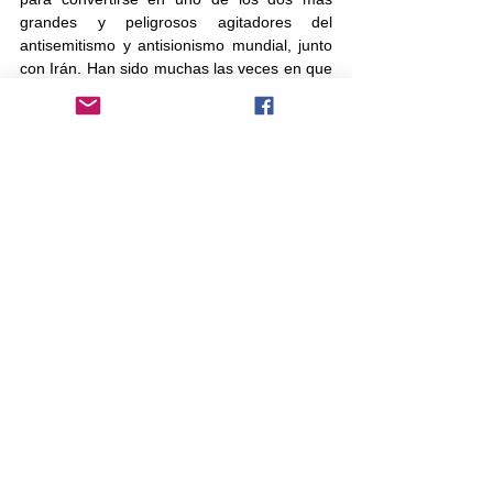
grandes y peligrosos agitadores del 
antisemitismo y antisionismo mundial, junto 
con Irán. Han sido muchas las veces en que 
el la Kneset se ha presentado una moción 
para reconocer el 
Mets Yeghern, 
pero 
siempre el gobierno termina pidiendo que se 
aplace para no molestar a Erdogan. La 
última vez que esto pasó fue a finales del 
mes de mayo, cuando Armenia celebraba el 
centenario de su primera república. Confío 
que el gobierno de Israel pronto tenga las 
agallas para hacer lo que es moralmente 
correcto.
holocausto
turquia
genocidio
armenio
otomano
Shtetl Mundial