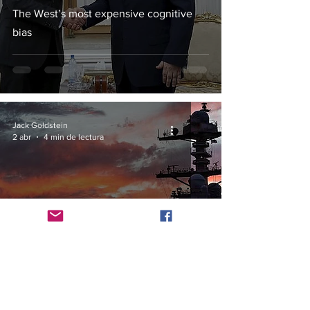
The West’s most expensive cognitive
bias
Jack Goldstein
2 abr
4 min de lectura
A new war revives a hateful old lie