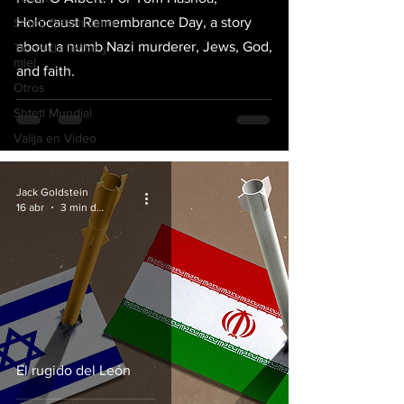
Holocaust Remembrance Day, a story
Shtetl Colombiano
about a numb Nazi murderer, Jews, God,
Tierra de leche y
miel
and faith.
Otros
Shtetl Mundial
Valija en Vídeo
Jack Goldstein
16 abr
3 min de lectura
El rugido del León