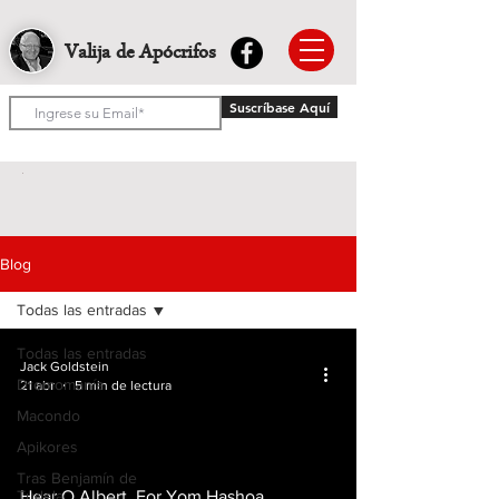
Valija de Apócrifos
Suscríbase Aquí
Blog
Todas las entradas
Todas las entradas
Jack Goldstein
Dromomanía
21 abr
5 min de lectura
Macondo
Apikores
Tras Benjamín de
Tudela
Hear O Albert. For Yom Hashoa,