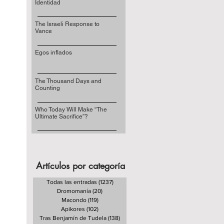
Identidad
The Israeli Response to
Vance
Egos inflados
The Thousand Days and
Counting
Who Today Will Make “The
Ultimate Sacrifice”?
Artículos por categoría
Todas las entradas
(1237)
1237 entradas
Dromomanía
(20)
20 entradas
Macondo
(119)
119 entradas
Apikores
(102)
102 entradas
Tras Benjamín de Tudela
(138)
138 entradas