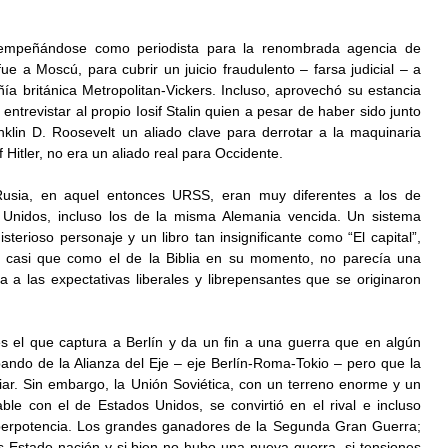
empeñándose como periodista para la renombrada agencia de 
 fue a Moscú, para cubrir un juicio fraudulento – farsa judicial – a 
ía británica Metropolitan-Vickers. Incluso, aprovechó su estancia 
 entrevistar al propio Iosif Stalin quien a pesar de haber sido junto 
klin D. Roosevelt un aliado clave para derrotar a la maquinaria 
 Hitler, no era un aliado real para Occidente. 
Rusia, en aquel entonces URSS, eran muy diferentes a los de 
s Unidos, incluso los de la misma Alemania vencida. Un sistema 
isterioso personaje y un libro tan insignificante como “El capital”, 
; casi que como el de la Biblia en su momento, no parecía una 
a las expectativas liberales y librepensantes que se originaron 
 es el que captura a Berlín y da un fin a una guerra que en algún 
ndo de la Alianza del Eje – eje Berlín-Roma-Tokio – pero que la 
ar. Sin embargo, la Unión Soviética, con un terreno enorme y un 
able con el de Estados Unidos, se convirtió en el rival e incluso 
perpotencia. Los grandes ganadores de la Segunda Gran Guerra; 
s Estado-nación y si bien no hubo una nueva guerra, si tensiones 