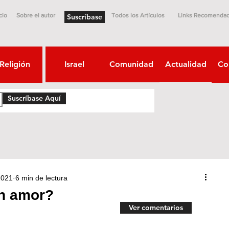
cio
Sobre el autor
Todos los Artículos
Links Recomenda
Suscríbase
Religión
Israel
Comunidad
Actualidad
Co
Suscríbase Aquí
2021
6 min de lectura
n amor?
Ver comentarios