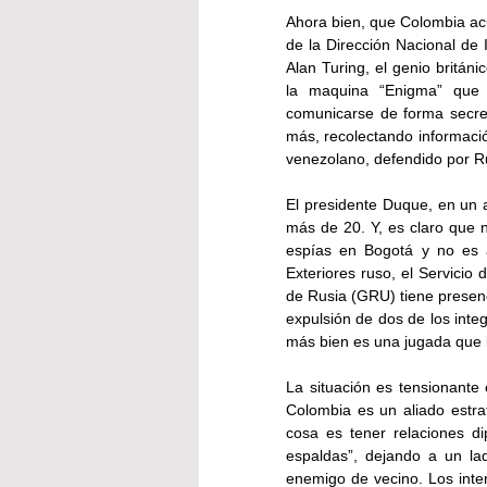
Ahora bien, que Colombia acu
de la Dirección Nacional de 
Alan Turing, el genio britán
la maquina “Enigma” que l
comunicarse de forma secret
más, recolectando informació
venezolano, defendido por Ru
El presidente Duque, en un a
más de 20. Y, es claro que 
espías en Bogotá y no es a
Exteriores ruso, el Servicio d
de Rusia (GRU) tiene presen
expulsión de dos de los integ
más bien es una jugada que 
La situación es tensionante
Colombia es un aliado estra
cosa es tener relaciones di
espaldas”, dejando a un lad
enemigo de vecino. Los inter