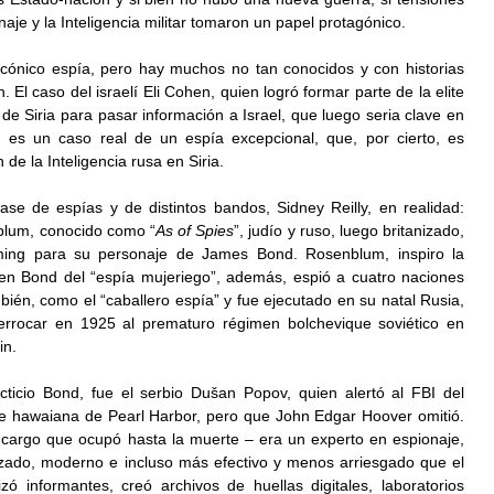
naje y la Inteligencia militar tomaron un papel protagónico.
cónico espía, pero hay muchos no tan conocidos y con historias 
 El caso del israelí Eli Cohen, quien logró formar parte de la elite 
r de Siria para pasar información a Israel, que luego seria clave en 
 es un caso real de un espía excepcional, que, por cierto, es 
de la Inteligencia rusa en Siria.
lase de espías y de distintos bandos, Sidney Reilly, en realidad: 
lum, conocido como “
As of Spies
”, judío y ruso, luego britanizado, 
ming para su personaje de James Bond. Rosenblum, inspiro la 
 en Bond del “espía mujeriego”, además, espió a cuatro naciones 
bién, como el “caballero espía” y fue ejecutado en su natal Rusia, 
errocar en 1925 al prematuro régimen bolchevique soviético en 
in.
icticio Bond, fue el serbio Dušan Popov, quien alertó al FBI del 
e hawaiana de Pearl Harbor, pero que John Edgar Hoover omitió. 
 cargo que ocupó hasta la muerte – era un experto en espionaje, 
zado, moderno e incluso más efectivo y menos arriesgado que el 
izó informantes, creó archivos de huellas digitales, laboratorios 