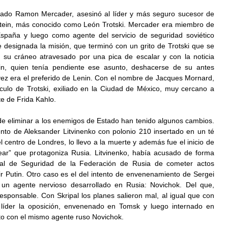
zado Ramon Mercader, asesinó al líder y más seguro sucesor de 
tein, más conocido como León Trotski. Mercader era miembro de 
España y luego como agente del servicio de seguridad soviético 
e designada la misión, que terminó con un grito de Trotski que se 
su cráneo atravesado por una pica de escalar y con la noticia 
lin, quien tenía pendiente ese asunto, deshacerse de su antes 
ez era el preferido de Lenin. Con el nombre de Jacques Mornard, 
irculo de Trotski, exiliado en la Ciudad de México, muy cercano a 
e de Frida Kahlo.
 de eliminar a los enemigos de Estado han tenido algunos cambios. 
nto de Aleksander Litvinenko con polonio 210 insertado en un té 
centro de Londres, lo llevo a la muerte y además fue el inicio de 
ear” que protagoniza Rusia. Litvinenko, había acusado de forma 
ral de Seguridad de la Federación de Rusia de cometer actos 
ir Putin. Otro caso es el del intento de envenenamiento de Sergei 
n un agente nervioso desarrollado en Rusia: Novichok. Del que, 
ponsable. Con Skripal los planes salieron mal, al igual que con 
 líder la oposición, envenenado en Tomsk y luego internado en 
o con el mismo agente ruso Novichok. 