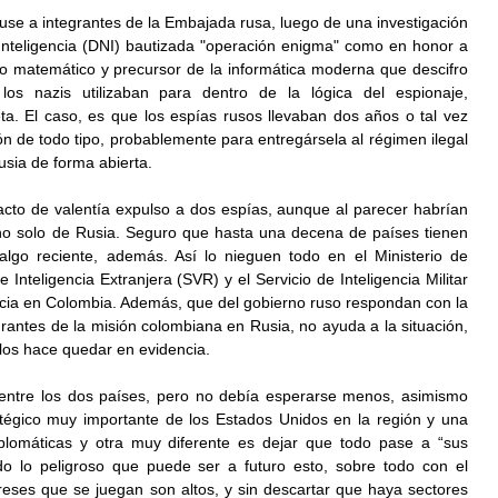
se a integrantes de la Embajada rusa, luego de una investigación 
Inteligencia (DNI) bautizada "operación enigma" como en honor a 
ico matemático y precursor de la informática moderna que descifro 
os nazis utilizaban para dentro de la lógica del espionaje, 
a. El caso, es que los espías rusos llevaban dos años o tal vez 
n de todo tipo, probablemente para entregársela al régimen ilegal 
sia de forma abierta. 
cto de valentía expulso a dos espías, aunque al parecer habrían 
no solo de Rusia. Seguro que hasta una decena de países tienen 
lgo reciente, además. Así lo nieguen todo en el Ministerio de 
e Inteligencia Extranjera (SVR) y el Servicio de Inteligencia Militar 
cia en Colombia. Además, que del gobierno ruso respondan con la 
rantes de la misión colombiana en Rusia, no ayuda a la situación, 
los hace quedar en evidencia. 
 entre los dos países, pero no debía esperarse menos, asimismo 
tégico muy importante de los Estados Unidos en la región y una 
plomáticas y otra muy diferente es dejar que todo pase a “sus 
o lo peligroso que puede ser a futuro esto, sobre todo con el 
eses que se juegan son altos, y sin descartar que haya sectores 