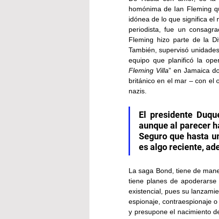
homónima de Ian Fleming que 
idónea de lo que significa el
periodista, fue un consagrad
Fleming hizo parte de la Di
También, supervisó unidades 
equipo que planificó la ope
Fleming Villa
” en Jamaica do
británico en el mar – con el 
nazis.
El presidente Duque
aunque al parecer ha
Seguro que hasta un
es algo reciente, a
La saga Bond, tiene de maner
tiene planes de apoderarse o
existencial, pues su lanzamie
espionaje, contraespionaje o
y presupone el nacimiento de