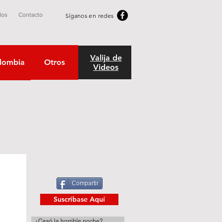
dos
Contacto
Síganos en redes
Valija de
lombia
Otros
Videos
Compartir
Suscribase Aquí
¿Cesó la horrible noche?