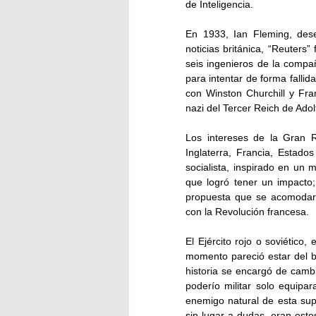
de Inteligencia.
En 1933, Ian Fleming, des
noticias británica, “Reuters”
seis ingenieros de la compañ
para intentar de forma fallida
con Winston Churchill y Fran
nazi del Tercer Reich de Adolf
Los intereses de la Gran 
Inglaterra, Francia, Estado
socialista, inspirado en un m
que logró tener un impacto
propuesta que se acomodara 
con la Revolución francesa. 
El Ejército rojo o soviético,
momento pareció estar del ba
historia se encargó de cambi
poderío militar solo equipar
enemigo natural de esta su
sin lugar a dudas, eran esto