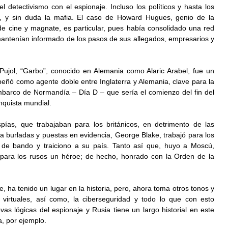
el detectivismo con el espionaje. Incluso los políticos y hasta los 
o, y sin duda la mafia. El caso de Howard Hugues, genio de la 
de cine y magnate, es particular, pues había consolidado una red 
antenían informado de los pasos de sus allegados, empresarios y 
jol, “Garbo”, conocido en Alemania como Alaric Arabel, fue un 
ñó como agente doble entre Inglaterra y Alemania, clave para la 
arco de Normandía – Día D – que sería el comienzo del fin del 
nquista mundial. 
spías, que trabajaban para los británicos, en detrimento de las 
a burladas y puestas en evidencia, George Blake, trabajó para los 
 de bando y traiciono a su país. Tanto así que, huyo a Moscú, 
para los rusos un héroe; de hecho, honrado con la Orden de la 
e, ha tenido un lugar en la historia, pero, ahora toma otros tonos y 
virtuales, así como, la ciberseguridad y todo lo que con esto 
as lógicas del espionaje y Rusia tiene un largo historial en este 
a, por ejemplo. 