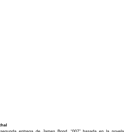
thal
segunda entrega de James Bond, “007” basada en la novela 