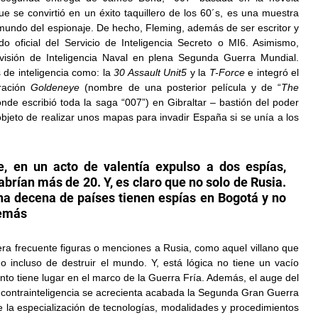
se convirtió en un éxito taquillero de los 60´s, es una muestra 
 mundo del espionaje. De hecho, Fleming, además de ser escritor y 
o oficial del Servicio de Inteligencia Secreto o MI6. Asimismo, 
visión de Inteligencia Naval en plena Segunda Guerra Mundial. 
de inteligencia como: la 
30 Assault Unit5
​ y la 
T-Force
 e integró el 
ración 
Goldeneye
 (nombre de una posterior película y de “
The 
nde escribió toda la saga “007”) en Gibraltar – bastión del poder 
objeto de realizar unos mapas para invadir España si se unía a los 
, en un acto de valentía expulso a dos espías, 
brían más de 20. Y, es claro que no solo de Rusia. 
a decena de países tienen espías en Bogotá y no 
demás
a frecuente figuras o menciones a Rusia, como aquel villano que 
 incluso de destruir el mundo. Y, está lógica no tiene un vacío 
nto tiene lugar en el marco de la Guerra Fría. Además, el auge del 
 contrainteligencia se acrecienta acabada la Segunda Gran Guerra 
 la especialización de tecnologías, modalidades y procedimientos 