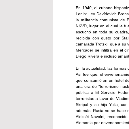
En 1940, el cubano hispani
Lenin: Lev Davídovich Brons
la militancia comunista de 
NKVD, lugar en el cual le fu
escuchó en toda su cuadra, 
recibida con gusto por Sta
camarada Trotski, que a su v
Mercader se infiltra en el c
Diego Rivera e incluso amant
En la actualidad, las formas
Así fue que, el envenenamie
que consumió en un hotel del 
una era de “terrorismo nucl
pública a El Servicio Fede
terroristas a favor de Vladim
Skripal y su hija Yulia, co
además, Rusia no se hace res
Alekséi Navalni, reconocido
Alemania por envenenamient