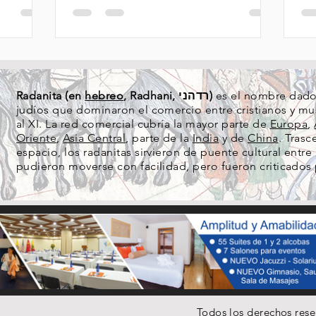
Radanita (en
hebreo
, Radhani, רדהני)
es el nombre dado 
judíos que dominaron el comercio entre cristianos y mus
al XI. La red comercial cubría la mayor parte de
Europa
,
Oriente
,
Asia Central
, parte de la
India
y de
China
. Tras
espacio, los radanitas sirvieron de puente cultural ent
pudieron moverse con facilidad, pero fueron criticados
Todos los derechos res