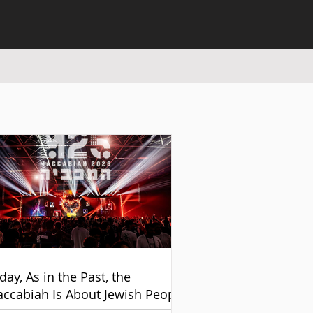
day, As in the Past, the
ccabiah Is About Jewish People
d Unity