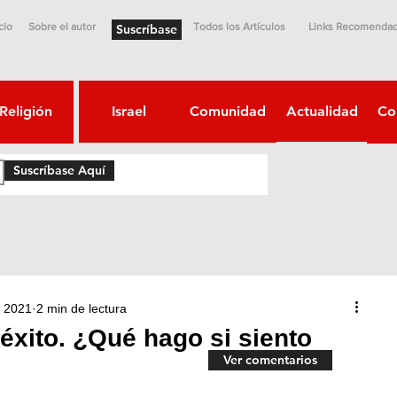
cio
Sobre el autor
Todos los Artículos
Links Recomenda
Suscríbase
Religión
Israel
Comunidad
Actualidad
Co
Suscríbase Aquí
v 2021
2 min de lectura
 éxito. ¿Qué hago si siento
Ver comentarios