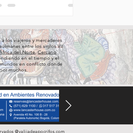
a los viajeros y mercaderes
ulmanes entre los siglos VII
África del Norte
,
Cercano
cendiendo en el tiempo y el
re mundos en conflicto donde
 por muchos.
ervados @
valijadeapocrifos.com