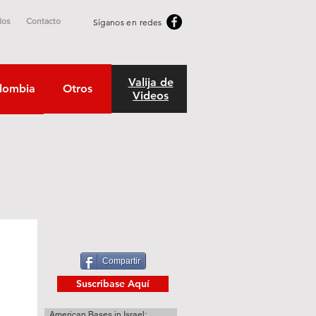
dos
Contacto
Síganos en redes
Valija de
lombia
Otros
Videos
Compartir
Suscribase Aquí
American Bases in Israel: