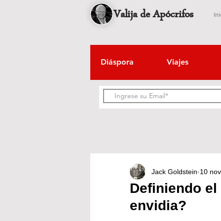
Valija de Apócrifos
Ini
Diáspora
Viajes
Jack Goldstein
10 no
Definiendo el
envidia?