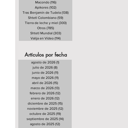
Macondo
(116)
116 entradas
Apikores
(102)
102 entradas
Tras Benjamín de Tudela
(138)
138 entradas
Shtetl Colombiano
(59)
59 entradas
Tierra de leche y miel
(300)
300 entradas
Otros
(785)
785 entradas
Shtetl Mundial
(303)
303 entradas
Valija en Vídeo
(114)
114 entradas
Artículos por fecha
agosto de 2026
(1)
1 entrada
julio de 2026
(8)
8 entradas
junio de 2026
(11)
11 entradas
mayo de 2026
(11)
11 entradas
abril de 2026
(15)
15 entradas
marzo de 2026
(13)
13 entradas
febrero de 2026
(12)
12 entradas
enero de 2026
(12)
12 entradas
diciembre de 2025
(15)
15 entradas
noviembre de 2025
(12)
12 entradas
octubre de 2025
(19)
19 entradas
septiembre de 2025
(14)
14 entradas
agosto de 2025
(12)
12 entradas