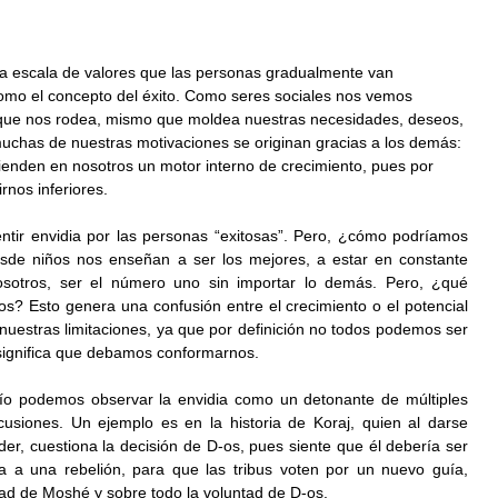
a escala de valores que las personas gradualmente van 
omo el concepto del éxito. Como seres sociales nos vemos 
o que nos rodea, mismo que moldea nuestras necesidades, deseos, 
muchas de nuestras motivaciones se originan gracias a los demás: 
cienden en nosotros un motor interno de crecimiento, pues por 
rnos inferiores.
ntir envidia por las personas “exitosas”. Pero, ¿cómo podríamos 
esde niños nos enseñan a ser los mejores, a estar en constante 
osotros, ser el número uno sin importar lo demás. Pero, ¿qué 
? Esto genera una confusión entre el crecimiento o el potencial 
 nuestras limitaciones, ya que por definición no todos podemos ser 
significa que debamos conformarnos.
udío podemos observar la envidia como un detonante de múltiples 
cusiones. Un ejemplo es en la historia de Koraj, quien al darse 
er, cuestiona la decisión de D-os, pues siente que él debería ser 
ta a una rebelión, para que las tribus voten por un nuevo guía, 
ad de Moshé y sobre todo la voluntad de D-os.