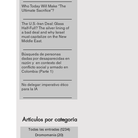
Who Today Will Make “The
Ultimate Sacrifice”?
The U.S.-Iran Deal: Glass
Half-Full? The silver lining of
a bad deal and why Israel
must capitalize on the New
Middle East.
Búsqueda de personas
dadas por desaparecidas en
razón y en contexto del
conflicto social y armado en
Colombia (Parte 1)
No delegar: imperativo ético
para la IA
Artículos por categoría
Todas las entradas
(1234)
1234 entradas
Dromomanía
(20)
20 entradas