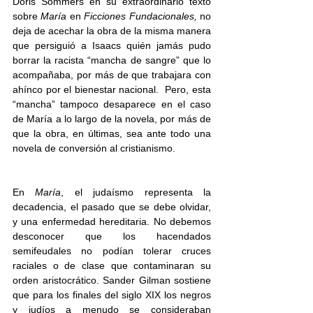
Doris Sommers en su extraordinario texto 
sobre 
María
 en 
Ficciones Fundacionales,
 no 
deja de acechar la obra de la misma manera 
que persiguió a Isaacs quién jamás pudo 
borrar la racista “mancha de sangre” que lo 
acompañaba, por más de que trabajara con 
ahínco por el bienestar nacional.  Pero, esta 
“mancha” tampoco desaparece en el caso 
de María a lo largo de la novela, por más de 
que la obra, en últimas, sea ante todo una 
novela de conversión al cristianismo. 
En 
María
, el judaísmo representa la 
decadencia, el pasado que se debe olvidar, 
y una enfermedad hereditaria. No debemos 
desconocer que los hacendados 
semifeudales no podían tolerar cruces 
raciales o de clase que contaminaran su 
orden aristocrático. Sander Gilman sostiene 
que para los finales del siglo XIX los negros 
y judíos a menudo se consideraban 