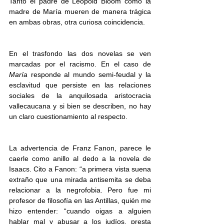
Tanto el padre de Leopold Bloom como la 
madre de María mueren de manera trágica 
en ambas obras, otra curiosa coincidencia.
En el trasfondo las dos novelas se ven 
marcadas por el racismo. En el caso de 
María
 responde al mundo semi-feudal y la 
esclavitud que persiste en las relaciones 
sociales de la anquilosada aristocracia 
vallecaucana y si bien se describen, no hay 
un claro cuestionamiento al respecto. 
La advertencia de Franz Fanon, parece le 
caerle como anillo al dedo a la novela de 
Isaacs. Cito a Fanon: “a primera vista suena 
extraño que una mirada antisemita se deba 
relacionar a la negrofobia. Pero fue mi 
profesor de filosofía en las Antillas, quién me 
hizo entender: “cuando oigas a alguien 
hablar mal y abusar a los judíos, presta 