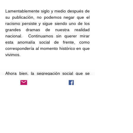
Lamentablemente siglo y medio después de 
su publicación, no podemos negar que el 
racismo persiste y sigue siendo uno de los 
grandes dramas de nuestra realidad 
nacional.  Continuamos sin querer mirar 
esta anomalía social de frente, como 
correspondería al momento histórico en que 
vivimos.
Ahora bien, la segregación social que se 
describe en 
María
 quizás sea su gran 
aporte, pero me atrevo a afirmar que esta 
novela siempre miró con nostalgia al 
pasado, añorando una realidad aristocrática 
y provinciana y no supo intuir el futuro, algo 
que distingue a las grandes obras de la 
literatura universal. 