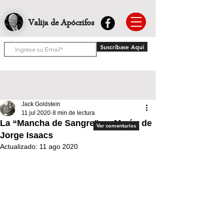
Valija de Apócrifos
Suscríbase Aquí
Jack Goldstein
11 jul 2020
8 min de lectura
La “Mancha de Sangre” en María, de
Ver comentarios
Jorge Isaacs
Actualizado:
11 ago 2020