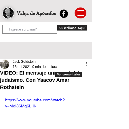
Valija de Apócrifos
Suscríbase Aquí
Jack Goldstein
18 oct 2021
0 min de lectura
VIDEO: El mensaje universal del
Ver comentarios
judaísmo. Con Yaacov Amar
Rothstein
https://www.youtube.com/watch?
v=MoI86Mq6LHk